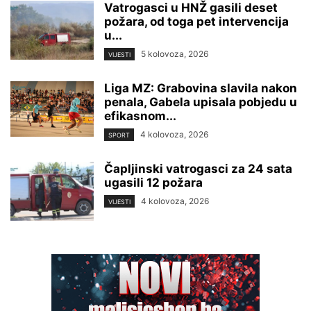
Vatrogasci u HNŽ gasili deset
požara, od toga pet intervencija
u...
5 kolovoza, 2026
VIJESTI
Liga MZ: Grabovina slavila nakon
penala, Gabela upisala pobjedu u
efikasnom...
4 kolovoza, 2026
SPORT
Čapljinski vatrogasci za 24 sata
ugasili 12 požara
4 kolovoza, 2026
VIJESTI