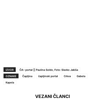
IZVOR
ČA:: portal || Paulina Soldo, Foto: Slavko Jakiša
OZNAKE
Čapljina
čapljinski portal
Crkva
Gabela
Kapela
VEZANI ČLANCI