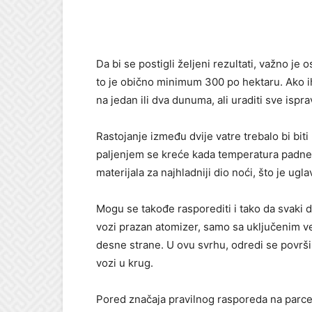
Da bi se postigli željeni rezultati, važno je o
to je obično minimum 300 po hektaru. Ako ih 
na jedan ili dva dunuma, ali uraditi sve ispr
Rastojanje između dvije vatre trebalo bi bit
paljenjem se kreće kada temperatura padne 
materijala za najhladniji dio noći, što je ugl
Mogu se takođe rasporediti i tako da svaki 
vozi prazan atomizer, samo sa uključenim vent
desne strane. U ovu svrhu, odredi se površi
vozi u krug.
Pored značaja pravilnog rasporeda na parceli