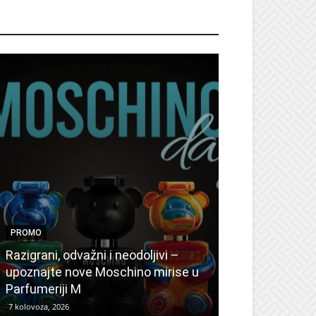
ROMO
PROMO
PROMO
Ljetni popusti
Razigrani, odvažni i neodoljivi –
Radovanović: 
upoznajte nove Moschino mirise u
medicinske ur
Parfumeriji M
kozmetiku
7 kolovoza, 2026
6 kolovoza, 2026