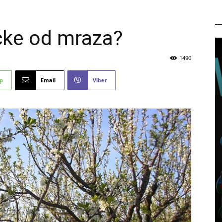
P
oćke od mraza?
1490
p
Email
Viber