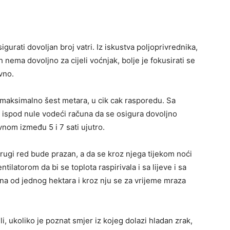
sigurati dovoljan broj vatri. Iz iskustva poljoprivrednika,
nema dovoljno za cijeli voćnjak, bolje je fokusirati se
avno.
i maksimalno šest metara, u cik cak rasporedu. Sa
ispod nule vodeći računa da se osigura dovoljno
avnom između 5 i 7 sati ujutro.
drugi red bude prazan, a da se kroz njega tijekom noći
ilatorom da bi se toplota raspirivala i sa lijeve i sa
na od jednog hektara i kroz nju se za vrijeme mraza
, ukoliko je poznat smjer iz kojeg dolazi hladan zrak,