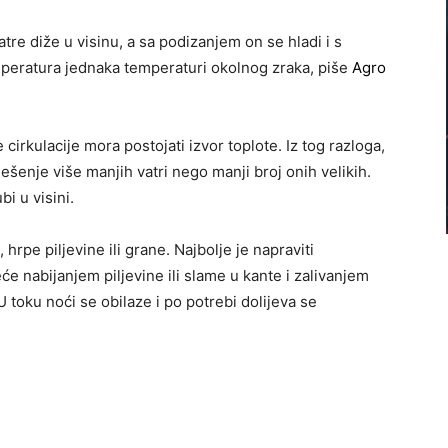
tre diže u visinu, a sa podizanjem on se hladi i s
peratura jednaka temperaturi okolnog zraka, piše
Agro
irkulacije mora postojati izvor toplote. Iz tog razloga,
rješenje više manjih vatri nego manji broj onih velikih.
i u visini.
 hrpe piljevine ili grane. Najbolje je napraviti
e nabijanjem piljevine ili slame u kante i zalivanjem
U toku noći se obilaze i po potrebi dolijeva se