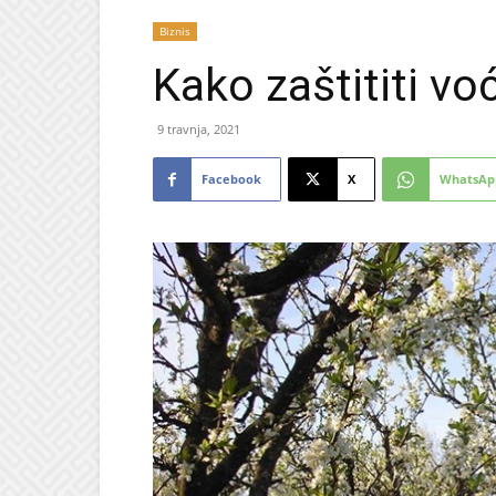
Biznis
Kako zaštititi v
9 travnja, 2021
Facebook
X
WhatsAp