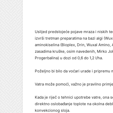
Uslijed predstojeće pojave mraza i niskih t
izvrši tretman preparatima na bazi algi (Wuxa
aminokiselina (Bioplex, Drin, Wuxal Amino
zasadima kruške, osim navedenih, Mirko Joki
Progerbalina) u dozi od 0,6 do 1,2 l/ha.
Poželjno bi bilo da voćari urade i pripremu ma
Vatra može pomoći, važno je pravilno primje
Kada je riječ o tehnici upotrebe vatre, ona
direktno oslobađanje toplote na okolna debl
konvekcionog sloja.