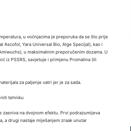
emperatura, u voćnjacima je preporuka da se što prije
l Ascofol, Yara Universal Bio, Alge Specijal), kao i
, Amiwuchs), u maksimalnim preporučenim dozama. U
ć iz PSSRS, savjetuje i primjenu Promalina (ili
terijala za paljenje vatri jer je za sada.
niti tehniku
 se zasniva na dvojnom efektu. Prvi podrazumijeva
a, a drugi nastaje miješanjem zraak unutar