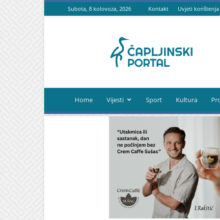
Subota, 8 kolovoza, 2026
Kontakt
Uvjeti korištenja
Čapljinski
portal
Home
Vijesti
Sport
Kultura
Pr