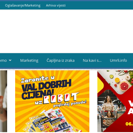
Oglašavanje/Marketing
Arhiva vijesti
omo
Marketing
Čapljina iz zraka
Na kavi s…
Umrli.info