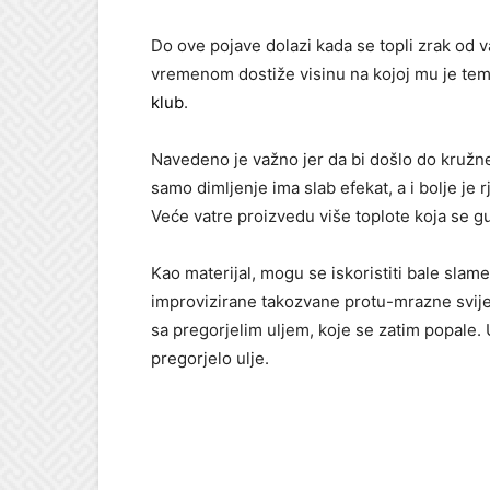
Do ove pojave dolazi kada se topli zrak od va
vremenom dostiže visinu na kojoj mu je tem
klub
.
Navedeno je važno jer da bi došlo do kružne c
samo dimljenje ima slab efekat, a i bolje je 
Veće vatre proizvedu više toplote koja se gub
Kao materijal, mogu se iskoristiti bale slame,
improvizirane takozvane protu-mrazne svijeć
sa pregorjelim uljem, koje se zatim popale. 
pregorjelo ulje.