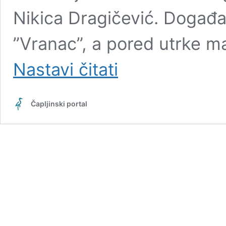
Nikica Dragičević. Događaj
”Vranac”, a pored utrke m
FOTO
Nastavi čitati
|
Jozo
Šimović
Čapljinski portal
i
Eustahije
pobjednici
utrke
magaraca;
u
Mogorjelu
zabava
kakvu
regija
ne
pamti!