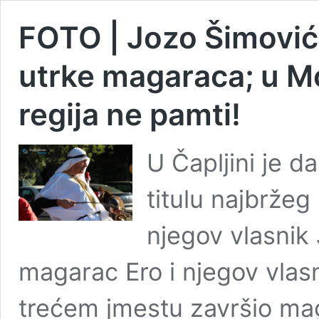
FOTO | Jozo Šimović 
utrke magaraca; u M
regija ne pamti!
U Čapljini je 
titulu najbržeg
njegov vlasnik 
magarac Ero i njegov vlas
trećem jmestu završio mag