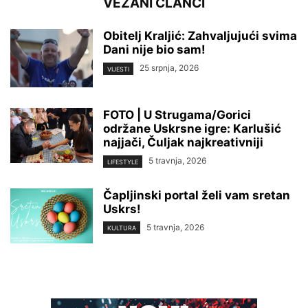
VEZANI ČLANCI
Obitelj Kraljić: Zahvaljujući svima
Dani nije bio sam!
25 srpnja, 2026
VIJESTI
FOTO | U Strugama/Gorici
održane Uskrsne igre: Karlušić
najjači, Čuljak najkreativniji
5 travnja, 2026
LIFESTYLE
Čapljinski portal želi vam sretan
Uskrs!
5 travnja, 2026
KULTURA