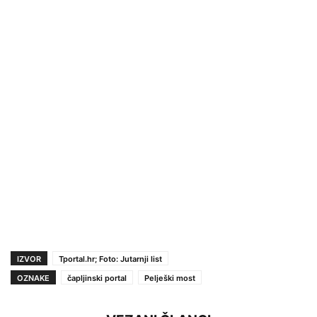
IZVOR
Tportal.hr; Foto: Jutarnji list
OZNAKE
čapljinski portal
Pelješki most