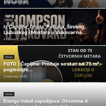
4 kolovoza, 2026
PROMO
Iz Čapljine, Gruda, Posušja, Širokog,
Ljubuškog i Mostara u Vukovar na...
4 kolovoza, 2026
PROMO
FOTO | Čapljina: Prodaje se stan od 75 m² –
pogledajte...
3 kolovoza, 2026
PROMO
Energo Indoil zapošljava: Otvorene 4