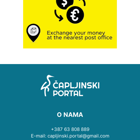
O NAMA
+387 63 808 889
E-mail: capljinski.portal@gmail.com