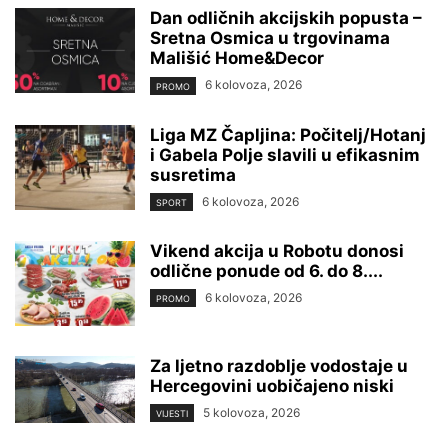
Dan odličnih akcijskih popusta –
Sretna Osmica u trgovinama
Mališić Home&Decor
6 kolovoza, 2026
PROMO
Liga MZ Čapljina: Počitelj/Hotanj
i Gabela Polje slavili u efikasnim
susretima
6 kolovoza, 2026
SPORT
Vikend akcija u Robotu donosi
odlične ponude od 6. do 8....
6 kolovoza, 2026
PROMO
Za ljetno razdoblje vodostaje u
Hercegovini uobičajeno niski
5 kolovoza, 2026
VIJESTI