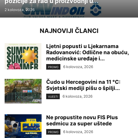
pozicije za rad u proizvodnji u...
2 kolovoza, 2026
NAJNOVIJI ČLANCI
Ljetni popusti u Ljekarnama
Radovanović: Odlične na obuću,
medicinske uređaje i...
6 kolovoza, 2026
PROMO
Čudo u Hercegovini na 11 °C:
Svjetski mediji pišu o špilji...
6 kolovoza, 2026
VIJESTI
Ne propustite novu FIS Plus
sedmicu za super uštede
6 kolovoza, 2026
PROMO