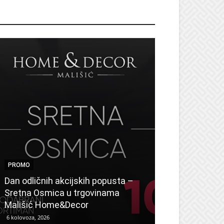
ROMO
PROMO
PROMO
Dan odličnih akcijskih popusta –
Vikend akcija 
Sretna Osmica u trgovinama
odlične ponude
Mališić Home&Decor
kolovoza
6 kolovoza, 2026
6 kolovoza, 2026