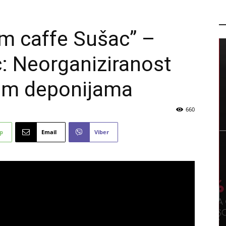
P
em caffe Sušac” –
: Neorganiziranost
nim deponijama
660
p
Email
Viber
PROMO
Plus
Sretna Osmica u PC Mališić
de
Međugorje – subota, 8.8.2026.
6 kolovoza, 2026