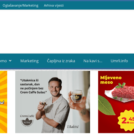
Oglašavanje/Marketing
Arhiva vijesti
omo
Marketing
Čapljina iz zraka
Na kavi s…
Umrli.info