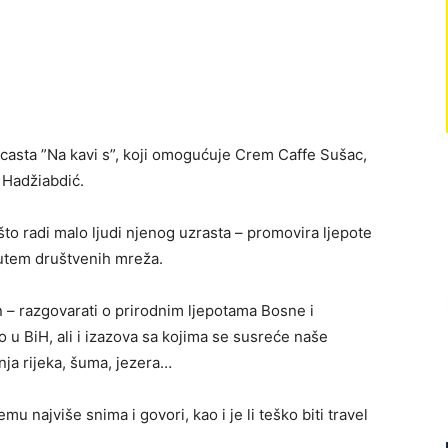
dcasta ”Na kavi s”, koji omogućuje Crem Caffe Sušac,
 Hadžiabdić.
što radi malo ljudi njenog uzrasta – promovira ljepote
 putem društvenih mreža.
 – razgovarati o prirodnim ljepotama Bosne i
u BiH, ali i izazova sa kojima se susreće naše
nja rijeka, šuma, jezera…
mu najviše snima i govori, kao i je li teško biti travel