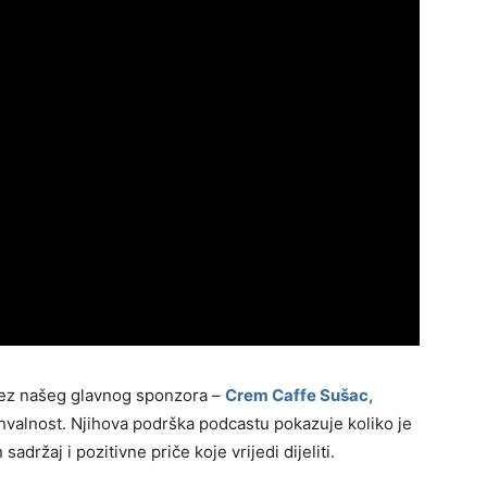
 bez našeg glavnog sponzora –
Crem Caffe Sušac,
valnost. Njihova podrška podcastu pokazuje koliko je
sadržaj i pozitivne priče koje vrijedi dijeliti.