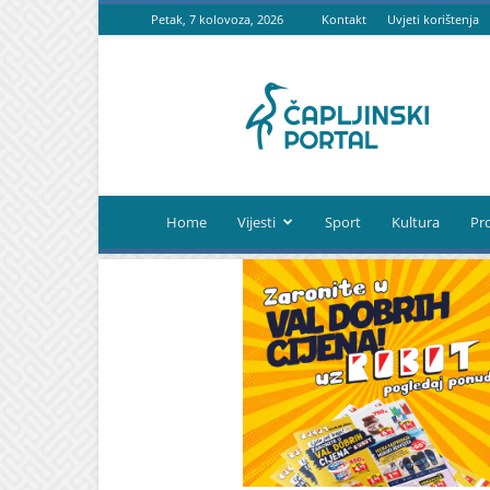
Petak, 7 kolovoza, 2026
Kontakt
Uvjeti korištenja
Čapljinski
portal
Home
Vijesti
Sport
Kultura
Pr