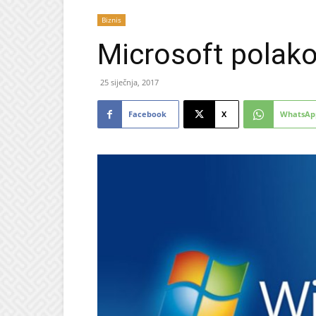
Biznis
Microsoft polak
25 siječnja, 2017
Facebook
X
WhatsAp