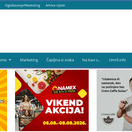
Oglašavanje/Marketing
Arhiva vijesti
omo
Marketing
Čapljina iz zraka
Na kavi s…
Umrli.info