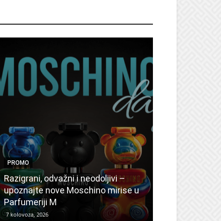
ROMO
PROMO
PROMO
Ljetni popusti
Razigrani, odvažni i neodoljivi –
Radovanović: 
upoznajte nove Moschino mirise u
medicinske ur
Parfumeriji M
kozmetiku
7 kolovoza, 2026
6 kolovoza, 2026