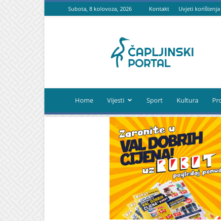
Subota, 8 kolovoza, 2026
Kontakt
Uvjeti korištenja
Čapljinski
portal
Home
Vijesti
Sport
Kultura
Pr