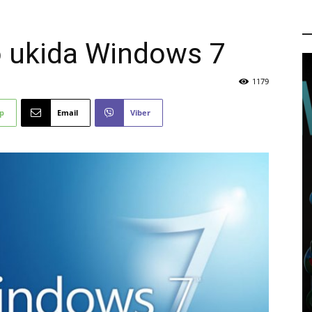
P
o ukida Windows 7
1179
p
Email
Viber