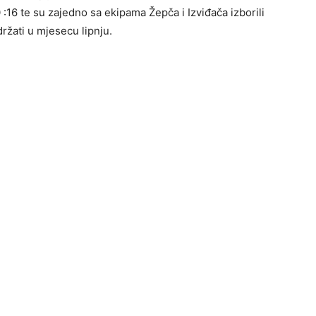
 :16 te su zajedno sa ekipama Žepča i Izviđača izborili
ržati u mjesecu lipnju.