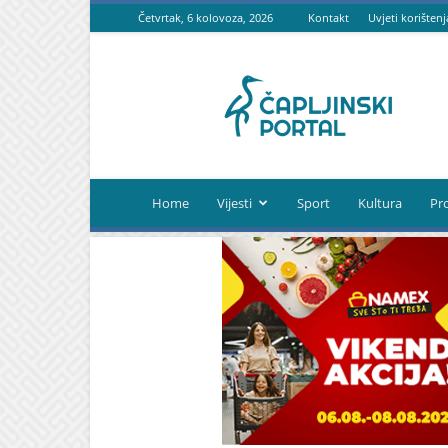
Četvrtak, 6 kolovoza, 2026
Kontakt
Uvjeti korištenj
Čapljinski
portal
Home
Vijesti
Sport
Kultura
Pr