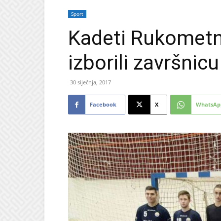
Sport
Kadeti Rukometn
izborili završni
30 siječnja, 2017
Facebook
X
WhatsAp