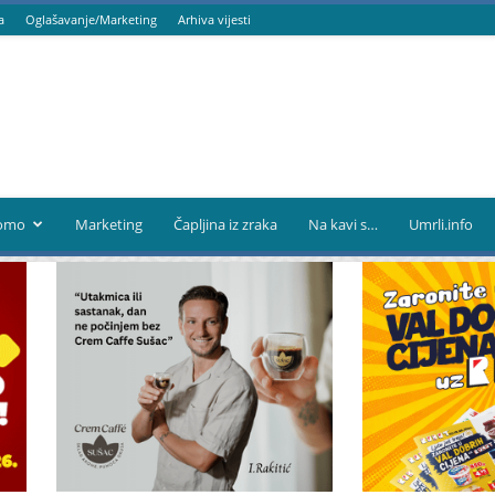
a
Oglašavanje/Marketing
Arhiva vijesti
omo
Marketing
Čapljina iz zraka
Na kavi s…
Umrli.info