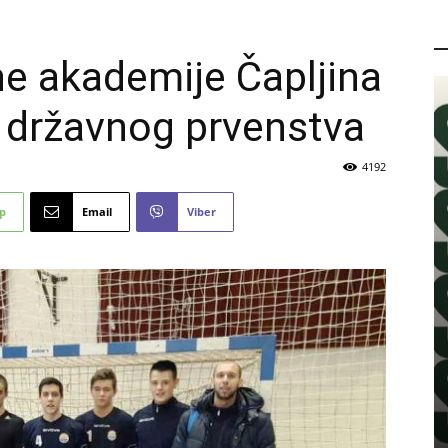
P
e akademije Čapljina
cu državnog prvenstva
4192
p
Email
Viber