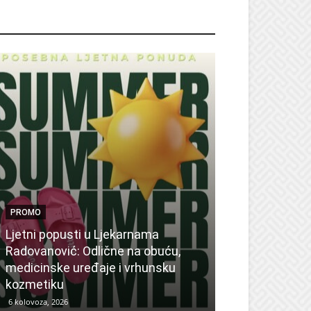
ROMO
PROMO
Ljetni popusti u Ljekarnama
PROMO
Radovanović: Odlične na obuću,
medicinske uređaje i vrhunsku
Ne propustite 
kozmetiku
sedmicu za su
6 kolovoza, 2026
6 kolovoza, 2026