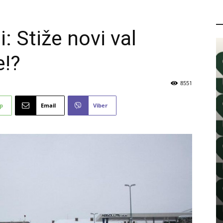
P
: Stiže novi val
e!?
8551
p
Email
Viber