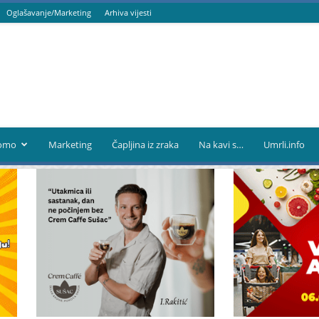
Oglašavanje/Marketing
Arhiva vijesti
omo
Marketing
Čapljina iz zraka
Na kavi s…
Umrli.info