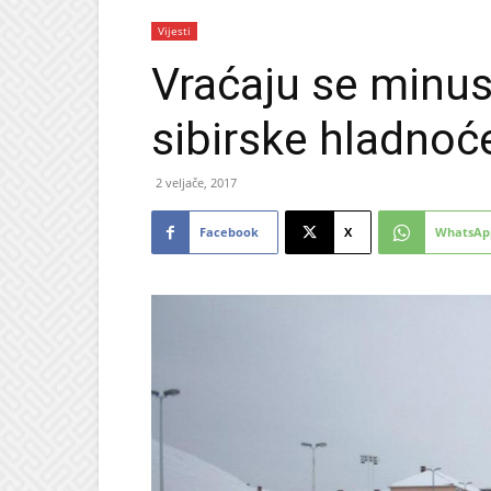
Vijesti
Vraćaju se minusi
sibirske hladnoć
2 veljače, 2017
Facebook
X
WhatsAp