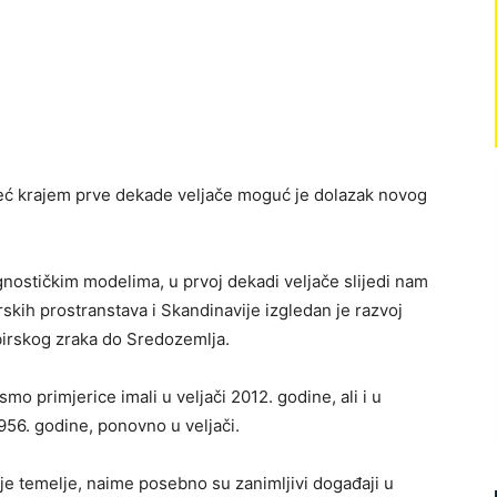
ć krajem prve dekade veljače moguć je dolazak novog
ostičkim modelima, u prvoj dekadi veljače slijedi nam
irskih prostranstava i Skandinavije izgledan je razvoj
ibirskog zraka do Sredozemlja.
 smo primjerice imali u veljači 2012. godine, ali i u
956. godine, ponovno u veljači.
lje temelje, naime posebno su zanimljivi događaji u