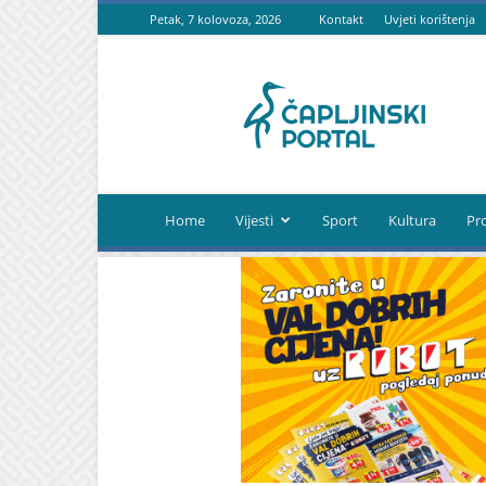
Petak, 7 kolovoza, 2026
Kontakt
Uvjeti korištenja
Čapljinski
portal
Home
Vijesti
Sport
Kultura
Pr