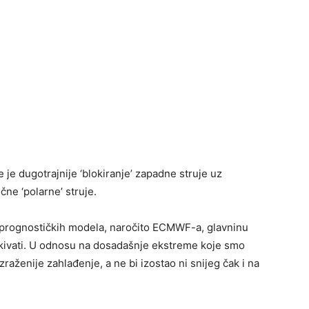
je dugotrajnije ‘blokiranje’ zapadne struje uz
ne ‘polarne’ struje.
 prognostičkih modela, naročito ECMWF-a, glavninu
kivati. U odnosu na dosadašnje ekstreme koje smo
š izraženije zahlađenje, a ne bi izostao ni snijeg čak i na