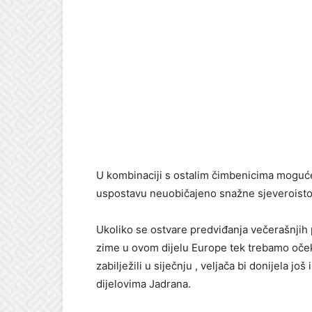
U kombinaciji s ostalim čimbenicima moguće 
uspostavu neuobičajeno snažne sjeveroistoč
Ukoliko se ostvare predviđanja večerašnjih
zime u ovom dijelu Europe tek trebamo oče
zabilježili u siječnju , veljača bi donijela jo
dijelovima Jadrana.