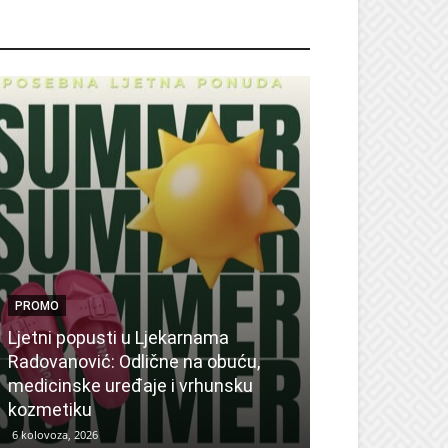
ROMO
PROMO
Ljetni popusti u Ljekarnama
PROMO
Radovanović: Odlične na obuću,
medicinske uređaje i vrhunsku
Ne propustite 
kozmetiku
sedmicu za su
6 kolovoza, 2026
6 kolovoza, 2026