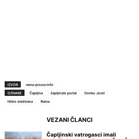
IZVOR
rama-prozor.info
OZNAKE
Čapljina
čapljinski portal
Donko Jović
Hidro elektrana
Rama
VEZANI ČLANCI
Čapljinski vatrogasci imali