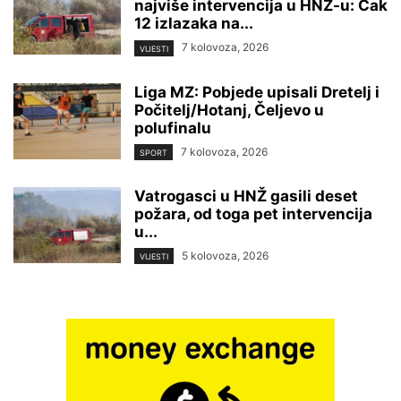
najviše intervencija u HNŽ-u: Čak
12 izlazaka na...
7 kolovoza, 2026
VIJESTI
Liga MZ: Pobjede upisali Dretelj i
Počitelj/Hotanj, Čeljevo u
polufinalu
7 kolovoza, 2026
SPORT
Vatrogasci u HNŽ gasili deset
požara, od toga pet intervencija
u...
5 kolovoza, 2026
VIJESTI