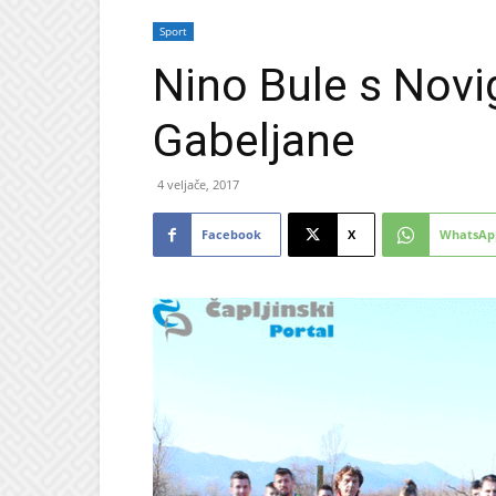
Sport
Nino Bule s Nov
Gabeljane
4 veljače, 2017
Facebook
X
WhatsAp