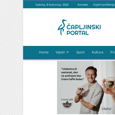
Subota, 8 kolovoza, 2026
Kontakt
Uvjeti korištenja
Čapljinski
portal
Home
Vijesti
Sport
Kultura
Pr