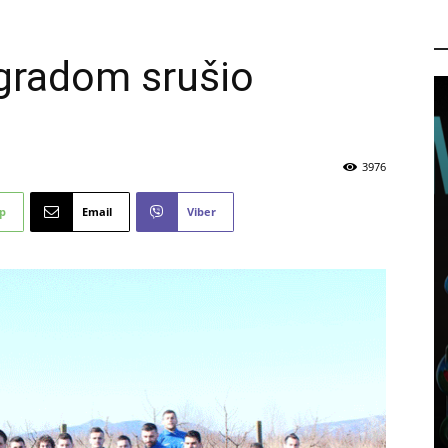
P
igradom srušio
3976
p
Email
Viber