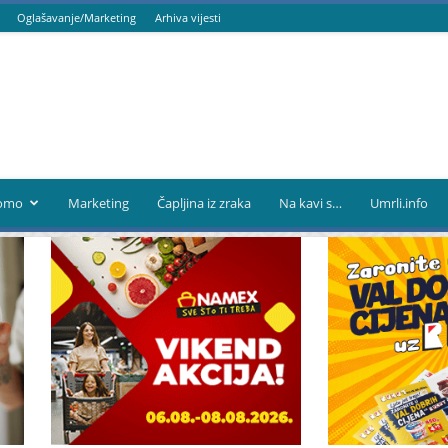
Oglašavanje/Marketing
Arhiva vijesti
omo
Marketing
Čapljina iz zraka
Na kavi s…
Umrli.info