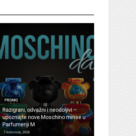
ROMO
PROMO
PROMO
Ljetni popusti
Razigrani, odvažni i neodoljivi –
Radovanović: 
upoznajte nove Moschino mirise u
medicinske ur
Parfumeriji M
kozmetiku
7 kolovoza, 2026
6 kolovoza, 2026