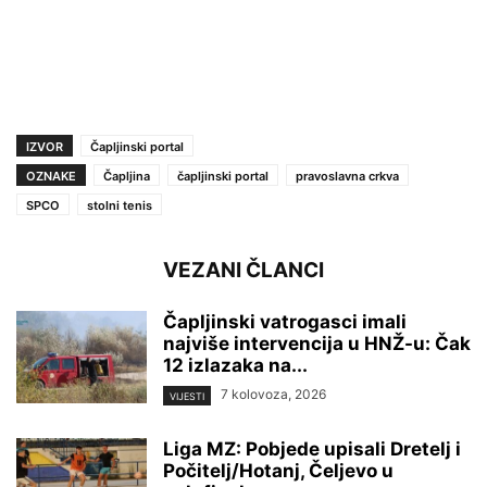
IZVOR
Čapljinski portal
OZNAKE
Čapljina
čapljinski portal
pravoslavna crkva
SPCO
stolni tenis
VEZANI ČLANCI
Čapljinski vatrogasci imali
najviše intervencija u HNŽ-u: Čak
12 izlazaka na...
7 kolovoza, 2026
VIJESTI
Liga MZ: Pobjede upisali Dretelj i
Počitelj/Hotanj, Čeljevo u