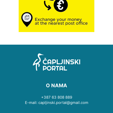
O NAMA
+387 63 808 889
E-mail: capljinski.portal@gmail.com