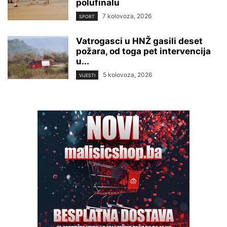
polufinalu
7 kolovoza, 2026
SPORT
Vatrogasci u HNŽ gasili deset
požara, od toga pet intervencija
u...
5 kolovoza, 2026
VIJESTI