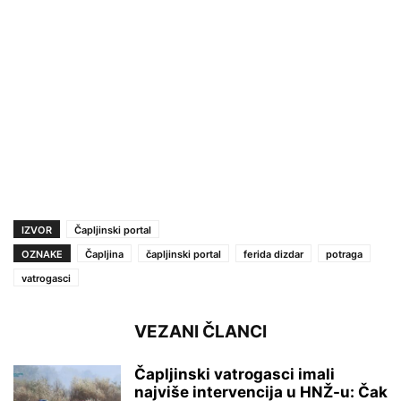
IZVOR
Čapljinski portal
OZNAKE
Čapljina
čapljinski portal
ferida dizdar
potraga
vatrogasci
VEZANI ČLANCI
Čapljinski vatrogasci imali
najviše intervencija u HNŽ-u: Čak