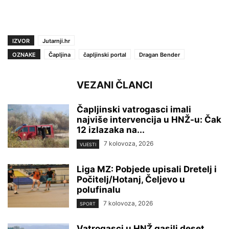
IZVOR
Jutarnji.hr
OZNAKE
Čapljina
čapljinski portal
Dragan Bender
VEZANI ČLANCI
Čapljinski vatrogasci imali
najviše intervencija u HNŽ-u: Čak
12 izlazaka na...
7 kolovoza, 2026
VIJESTI
Liga MZ: Pobjede upisali Dretelj i
Počitelj/Hotanj, Čeljevo u
polufinalu
7 kolovoza, 2026
SPORT
Vatrogasci u HNŽ gasili deset