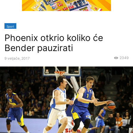
Sport
Phoenix otkrio koliko će
Bender pauzirati
2349
9 veljače, 2017