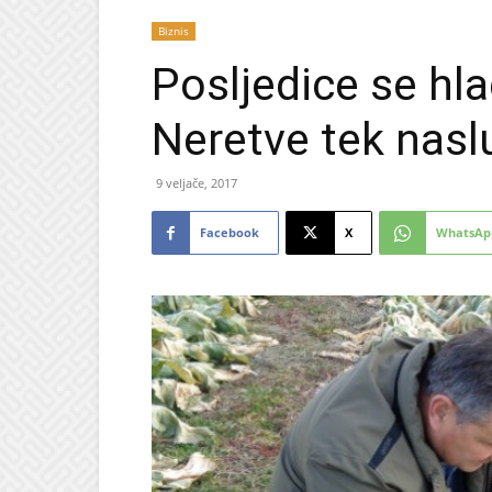
Biznis
Posljedice se hla
Neretve tek nasl
9 veljače, 2017
Facebook
X
WhatsAp