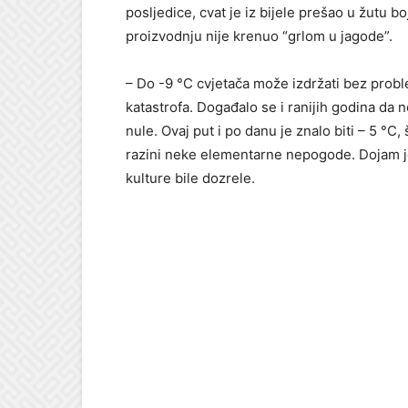
posljedice, cvat je iz bijele prešao u žutu b
proizvodnju nije krenuo “grlom u jagode”.
– Do -9 °C cvjetača može izdržati bez proble
katastrofa. Događalo se i ranijih godina da 
nule. Ovaj put i po danu je znalo biti – 5 °C,
razini neke elementarne nepogode. Dojam j
kulture bile dozrele.