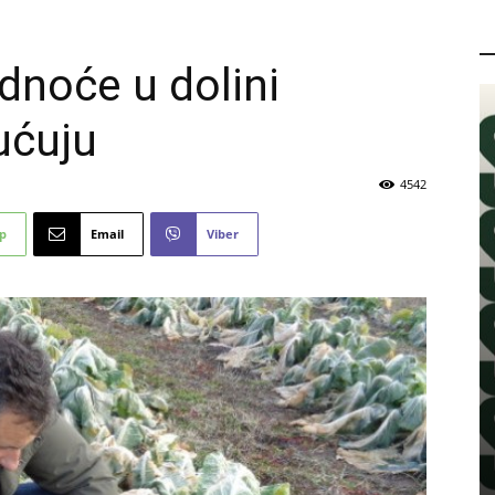
P
dnoće u dolini
ućuju
4542
p
Email
Viber