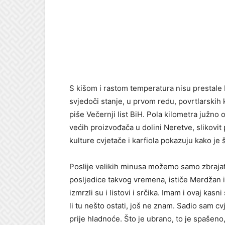
S kišom i rastom temperatura nisu prestale 
svjedoči stanje, u prvom redu, povrtlarskih k
piše Večernji list BiH. Pola kilometra južn
većih proizvođača u dolini Neretve, slikovit 
kulture cvjetače i karfiola pokazuju kako je 
Poslije velikih minusa možemo samo zbrajati 
posljedice takvog vremena, ističe Merdžan i 
izmrzli su i listovi i srčika. Imam i ovaj kasn
li tu nešto ostati, još ne znam. Sadio sam cv
prije hladnoće. Što je ubrano, to je spašeno