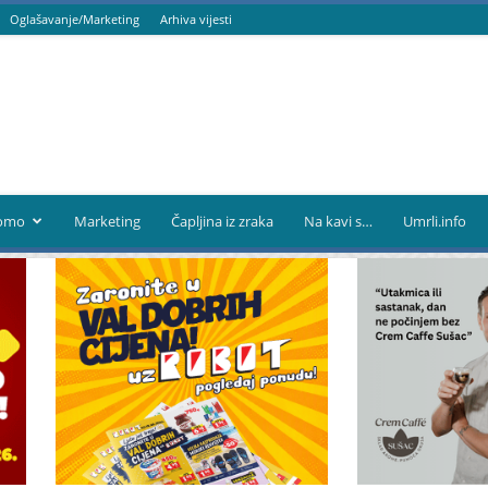
Oglašavanje/Marketing
Arhiva vijesti
omo
Marketing
Čapljina iz zraka
Na kavi s…
Umrli.info