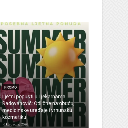
ROMO
PROMO
Ljetni popusti u Ljekarnama
PROMO
Radovanović: Odlične na obuću,
medicinske uređaje i vrhunsku
Ne propustite 
kozmetiku
sedmicu za su
6 kolovoza, 2026
6 kolovoza, 2026