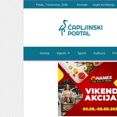
Petak, 7 kolovoza, 2026
Kontakt
Uvjeti korištenja
Čapljinski
portal
Home
Vijesti
Sport
Kultura
Pr