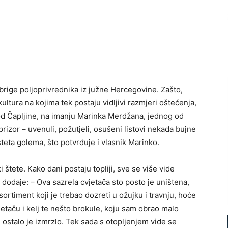
brige poljoprivrednika iz južne Hercegovine. Zašto,
ultura na kojima tek postaju vidljivi razmjeri oštećenja,
o od Čapljine, na imanju Marinka Merdžana, jednog od
prizor – uvenuli, požutjeli, osušeni listovi nekada bujne
šteta golema, što potvrđuje i vlasnik Marinko.
štete. Kako dani postaju topliji, sve se više vide
dodaje: – Ova sazrela cvjetača sto posto je uništena,
i sortiment koji je trebao dozreti u ožujku i travnju, hoće
jetaču i kelj te nešto brokule, koju sam obrao malo
, ostalo je izmrzlo. Tek sada s otopljenjem vide se