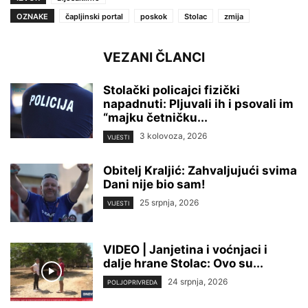
OZNAKE
čapljinski portal
poskok
Stolac
zmija
VEZANI ČLANCI
Stolački policajci fizički
napadnuti: Pljuvali ih i psovali im
“majku četničku...
3 kolovoza, 2026
VIJESTI
Obitelj Kraljić: Zahvaljujući svima
Dani nije bio sam!
25 srpnja, 2026
VIJESTI
VIDEO | Janjetina i voćnjaci i
dalje hrane Stolac: Ovo su...
24 srpnja, 2026
POLJOPRIVREDA