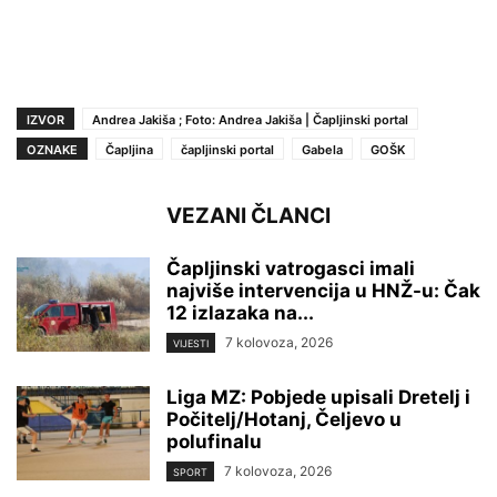
IZVOR
Andrea Jakiša ; Foto: Andrea Jakiša | Čapljinski portal
OZNAKE
Čapljina
čapljinski portal
Gabela
GOŠK
VEZANI ČLANCI
Čapljinski vatrogasci imali
najviše intervencija u HNŽ-u: Čak
12 izlazaka na...
7 kolovoza, 2026
VIJESTI
Liga MZ: Pobjede upisali Dretelj i
Počitelj/Hotanj, Čeljevo u
polufinalu
7 kolovoza, 2026
SPORT