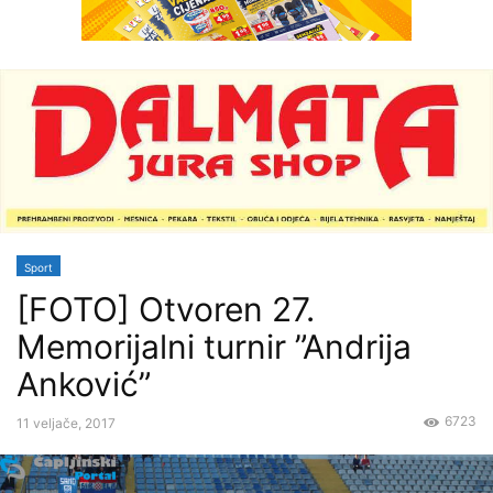
Sport
[FOTO] Otvoren 27.
Memorijalni turnir ”Andrija
Anković”
6723
11 veljače, 2017