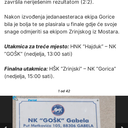
završila neriješenim rezultatom (2:2).
Nakon izvođenja jedanaesteraca ekipa Gorice
bila je bolja te se plasirala u finale gdje će svoje
snage odmjeriti sa ekipom Zrinjskog iz Mostara.
Utakmica za treće mjesto:
HNK ”Hajduk” – NK
”GOŠK” (nedjelja, 13:00 sati)
Finalna utakmica:
HŠK ”Zrinjski” – NK ”Gorica”
(nedjelja, 15:00 sati).
1
od 42