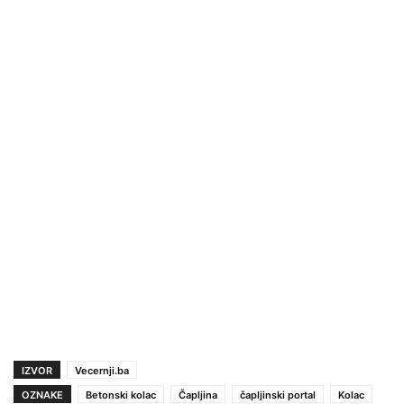
IZVOR
Vecernji.ba
OZNAKE
Betonski kolac
Čapljina
čapljinski portal
Kolac