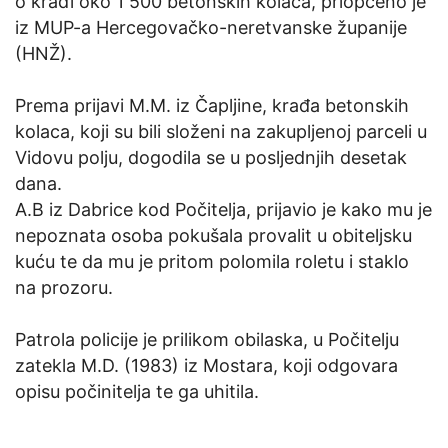
o krađi oko 1 500 betonskih kolaca, priopćeno je
iz MUP-a Hercegovačko-neretvanske županije
(HNŽ).
Prema prijavi M.M. iz Čapljine, krađa betonskih
kolaca, koji su bili složeni na zakupljenoj parceli u
Vidovu polju, dogodila se u posljednjih desetak
dana.
A.B iz Dabrice kod Počitelja, prijavio je kako mu je
nepoznata osoba pokušala provalit u obiteljsku
kuću te da mu je pritom polomila roletu i staklo
na prozoru.
Patrola policije je prilikom obilaska, u Počitelju
zatekla M.D. (1983) iz Mostara, koji odgovara
opisu počinitelja te ga uhitila.