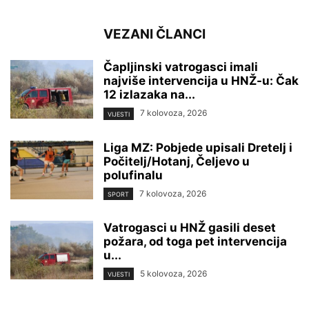
VEZANI ČLANCI
Čapljinski vatrogasci imali
najviše intervencija u HNŽ-u: Čak
12 izlazaka na...
7 kolovoza, 2026
VIJESTI
Liga MZ: Pobjede upisali Dretelj i
Počitelj/Hotanj, Čeljevo u
polufinalu
7 kolovoza, 2026
SPORT
Vatrogasci u HNŽ gasili deset
požara, od toga pet intervencija
u...
5 kolovoza, 2026
VIJESTI