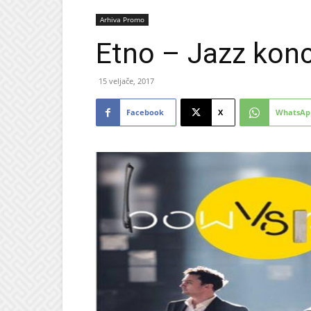
Arhiva Promo
Etno – Jazz konce
15 veljače, 2017
Facebook
X
WhatsAp