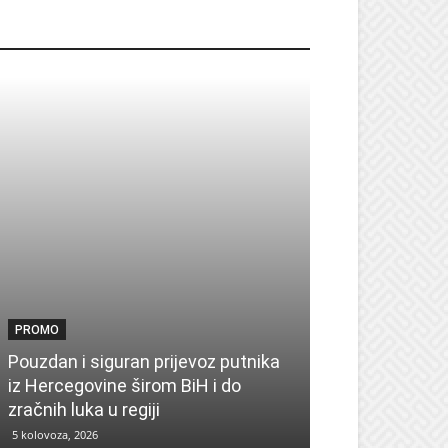
ROMO
PROMO
PROMO
Pouzdan i siguran prijevoz putnika
Pronađite insp
iz Hercegovine širom BiH i do
sezonu uz UPIM
zračnih luka u regiji
zima
5 kolovoza, 2026
4 kolovoza, 2026