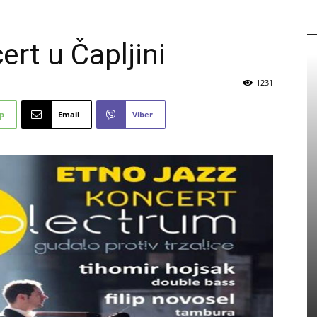
P
rt u Čapljini
1231
p
Email
Viber
PROMO
Eicom zapošljava: Pogledajte
detalje natječaja
5 kolovoza, 2026