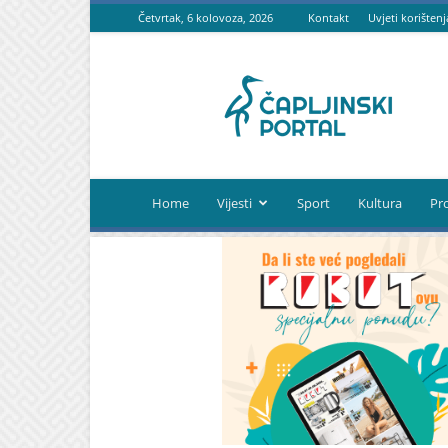
Četvrtak, 6 kolovoza, 2026
Kontakt
Uvjeti korištenj
Čapljinski
portal
Home
Vijesti
Sport
Kultura
Pr