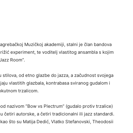
agrebačkoj Muzičkoj akademiji, stalni je član bandova
rižić experiment, te voditelj vlastitog ansambla s kojim
”Jazz Room”.
u stilova, od etno glazbe do jazza, a začudnost svojega
aju vlastitih glazbala, kontrabasa sviranog gudalom i
okutnom trzalicom.
pod nazivom ”Bow vs Plectrum” (gudalo protiv trzalice)
etiri autorske, a četiri tradicionalni ili jazz standardi.
ao što su Matija Dedić, Vlatko Stefanovski, Theodosii