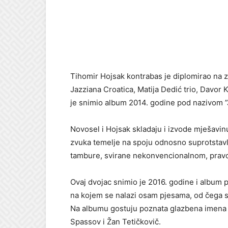
Tihomir Hojsak kontrabas je diplomirao na z
Jazziana Croatica, Matija Dedić trio, Davor K
je snimio album 2014. godine pod nazivom 
Novosel i Hojsak skladaju i izvode mješavin
zvuka temelje na spoju odnosno suprotstavlj
tambure, svirane nekonvencionalnom, prav
Ovaj dvojac snimio je 2016. godine i album 
na kojem se nalazi osam pjesama, od čega su č
Na albumu gostuju poznata glazbena imena k
Spassov i Žan Tetičkovič.