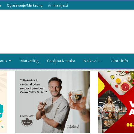
a
Oglašavanje/Marketing
Arhiva vijesti
omo
Marketing
Čapljina iz zraka
Na kavi s…
Umrli.info