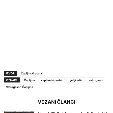
IZVOR
Čapljinski portal
OZNAKE
Čapljina
čapljinski portal
dječji vrtić
vatrogasci
Vatrogasno Čapljina
VEZANI ČLANCI