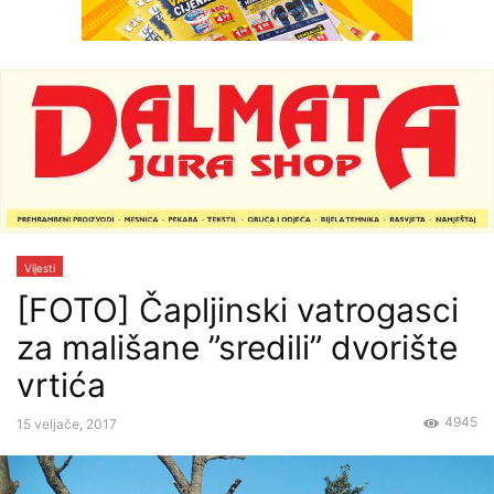
Vijesti
[FOTO] Čapljinski vatrogasci
za mališane ”sredili” dvorište
vrtića
4945
15 veljače, 2017