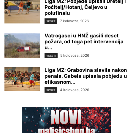
Liga MZ: Pobjede upisali Dretelj i
Počitelj/Hotanj, Čeljevo u
polufinalu
7 kolovoza, 2026
SPORT
Vatrogasci u HNŽ gasili deset
požara, od toga pet intervencija
u...
5 kolovoza, 2026
VIJESTI
Liga MZ: Grabovina slavila nakon
penala, Gabela upisala pobjedu u
efikasnom...
4 kolovoza, 2026
SPORT