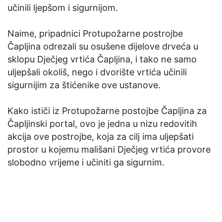
učinili ljepšom i sigurnijom.
Tekst preuzet sa www.caportal.net
Naime, pripadnici Protupožarne postrojbe
Čapljina odrezali su osušene dijelove drveća u
sklopu Dječjeg vrtića Čapljina, i tako ne samo
uljepšali okoliš, nego i dvorište vrtića učinili
sigurnijim za štićenike ove ustanove.
Kako ističi iz Protupožarne postojbe Čapljina za
Čapljinski portal, ovo je jedna u nizu redovitih
akcija ove postrojbe, koja za cilj ima uljepšati
prostor u kojemu mališani Dječjeg vrtića provore
slobodno vrijeme i učiniti ga sigurnim.