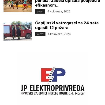
penala, Gabela upisala pobjedu u
efikasnom...
4 kolovoza, 2026
SPORT
Čapljinski vatrogasci za 24 sata
ugasili 12 požara
4 kolovoza, 2026
VIJESTI