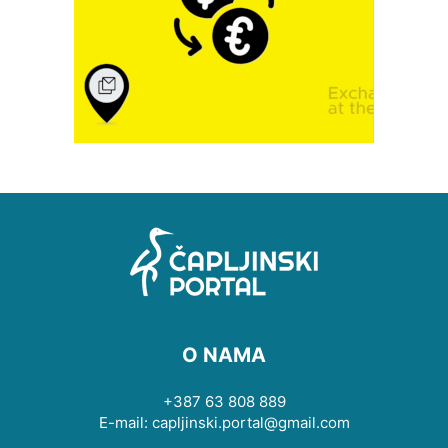
O NAMA
+387 63 808 889
E-mail: capljinski.portal@gmail.com