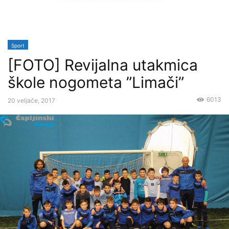
Sport
[FOTO] Revijalna utakmica
škole nogometa ”Limači”
6013
20 veljače, 2017