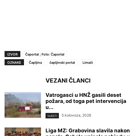
IZVOR
Čaportal ; Foto: Čaportal
OZNAKE
Čapljina
čapljinski portal
Limači
VEZANI ČLANCI
Vatrogasci u HNŽ gasili deset
požara, od toga pet intervencija
u...
5 kolovoza, 2026
VIJESTI
Liga MZ: Grabovina slavila nakon