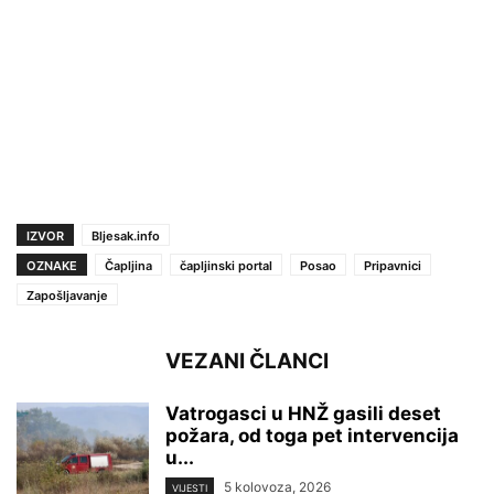
IZVOR
Bljesak.info
OZNAKE
Čapljina
čapljinski portal
Posao
Pripavnici
Zapošljavanje
VEZANI ČLANCI
Vatrogasci u HNŽ gasili deset
požara, od toga pet intervencija
u...
5 kolovoza, 2026
VIJESTI