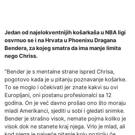
Jedan od najelokventnijih košarkaša u NBA ligi
osvrnuo se i na Hrvata u Phoenixu Dragana
Bendera, za kojeg smatra da ima manje limita
nego Chriss.
”Bender je s mentalne strane ispred Chrisa,
pogotovo kada je u pitanju poznavanje košarke.
To se moglo i očekivati jer znate kakvi su ovi
Europljani, oni postanu profesionalci sa 12
godina. On je već davno prošao ono što moraju
mladi Amerikanci, sjediti u sobi i gledati snimke.
Bender je strašno visok, nemate pojma koliko je
visok dok ne stanete kraj njega. Vrlo je mlad, ali
kod njega je najveće pitanje koju poziciju će