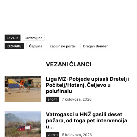
IZVOR
Jutarnji.hr
OZNAKE
Čapljina
čapljinski portal
Dragan Bender
VEZANI ČLANCI
Liga MZ: Pobjede upisali Dretelj i
Počitelj/Hotanj, Čeljevo u
polufinalu
7 kolovoza, 2026
SPORT
Vatrogasci u HNŽ gasili deset
požara, od toga pet intervencija
u...
5 kolovoza, 2026
VIJESTI