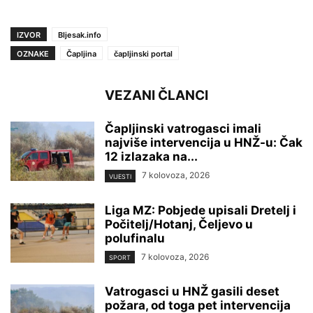
IZVOR
Bljesak.info
OZNAKE
Čapljina
čapljinski portal
VEZANI ČLANCI
Čapljinski vatrogasci imali
najviše intervencija u HNŽ-u: Čak
12 izlazaka na...
7 kolovoza, 2026
VIJESTI
Liga MZ: Pobjede upisali Dretelj i
Počitelj/Hotanj, Čeljevo u
polufinalu
7 kolovoza, 2026
SPORT
Vatrogasci u HNŽ gasili deset
požara, od toga pet intervencija