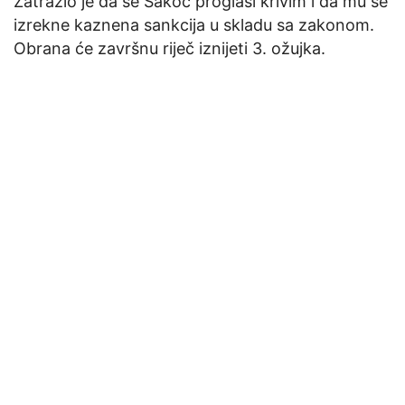
Zatražio je da se Sakoč proglasi krivim i da mu se
izrekne kaznena sankcija u skladu sa zakonom.
Obrana će završnu riječ iznijeti 3. ožujka.