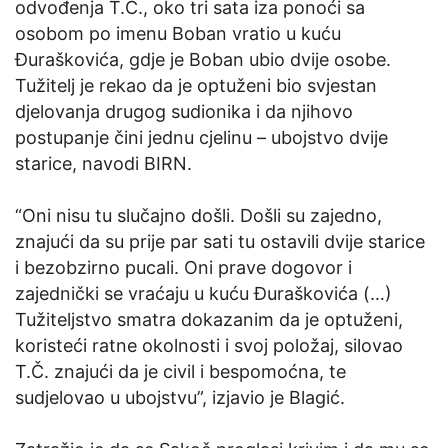
odvođenja T.Č., oko tri sata iza ponoći sa
osobom po imenu Boban vratio u kuću
Đuraškovića, gdje je Boban ubio dvije osobe.
Tužitelj je rekao da je optuženi bio svjestan
djelovanja drugog sudionika i da njihovo
postupanje čini jednu cjelinu – ubojstvo dvije
starice, navodi BIRN.
“Oni nisu tu slučajno došli. Došli su zajedno,
znajući da su prije par sati tu ostavili dvije starice
i bezobzirno pucali. Oni prave dogovor i
zajednički se vraćaju u kuću Đuraškovića (…)
Tužiteljstvo smatra dokazanim da je optuženi,
koristeći ratne okolnosti i svoj položaj, silovao
T.Č. znajući da je civil i bespomoćna, te
sudjelovao u ubojstvu”, izjavio je Blagić.