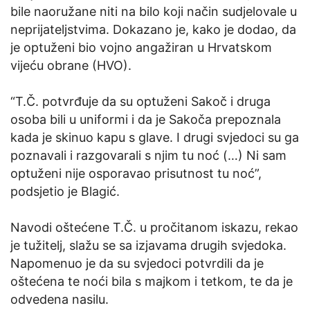
bile naoružane niti na bilo koji način sudjelovale u
neprijateljstvima. Dokazano je, kako je dodao, da
je optuženi bio vojno angažiran u Hrvatskom
vijeću obrane (HVO).
“T.Č. potvrđuje da su optuženi Sakoč i druga
osoba bili u uniformi i da je Sakoča prepoznala
kada je skinuo kapu s glave. I drugi svjedoci su ga
poznavali i razgovarali s njim tu noć (…) Ni sam
optuženi nije osporavao prisutnost tu noć”,
podsjetio je Blagić.
Navodi oštećene T.Č. u pročitanom iskazu, rekao
je tužitelj, slažu se sa izjavama drugih svjedoka.
Napomenuo je da su svjedoci potvrdili da je
oštećena te noći bila s majkom i tetkom, te da je
odvedena nasilu.