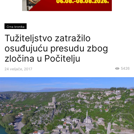
Crna kronika
Tužiteljstvo zatražilo
osuđujuću presudu zbog
zločina u Počitelju
5426
24 veljače, 2017