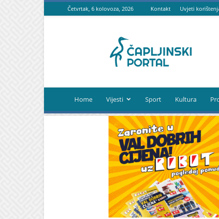
Četvrtak, 6 kolovoza, 2026
Kontakt
Uvjeti korištenj
Čapljinski
portal
Home
Vijesti
Sport
Kultura
Pr