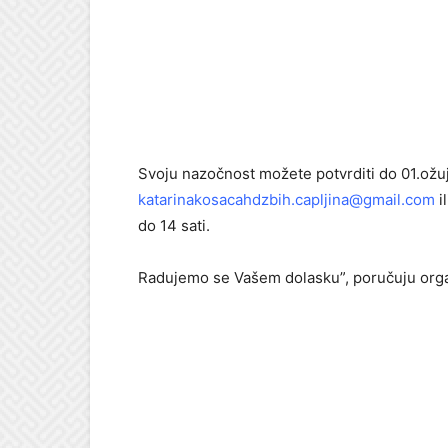
Svoju nazočnost možete potvrditi do 01.ožu
katarinakosacahdzbih.capljina@gmail.com
i
do 14 sati.
Radujemo se Vašem dolasku”, poručuju orga