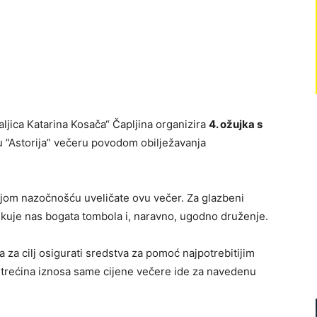
jica Katarina Kosača“ Čapljina organizira
4. ožujka s
”Astorija” večeru povodom obilježavanja
jom nazočnošću uveličate ovu večer. Za glazbeni
kuje nas bogata tombola i, naravno, ugodno druženje.
a za cilj osigurati sredstva za pomoć najpotrebitijim
, trećina iznosa same cijene večere ide za navedenu