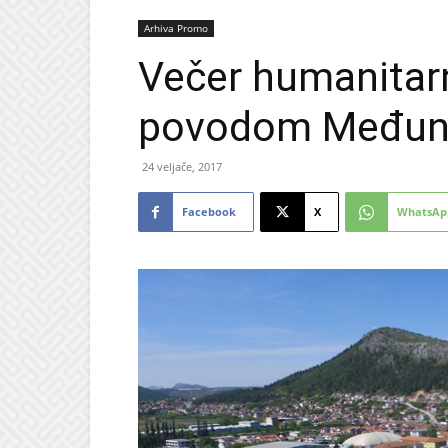
Arhiva Promo
Večer humanitar
povodom Međuna
24 veljače, 2017
Facebook
X
WhatsAp