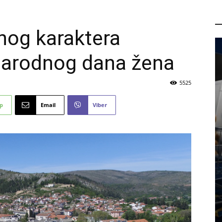
P
nog karaktera
rodnog dana žena
5525
p
Email
Viber
PROMO
Ljetni popusti u Ljekarnama
Radovanović: Odlične na obuću,
medicinske uređaje i vrhunsku
kozmetiku
6 kolovoza, 2026