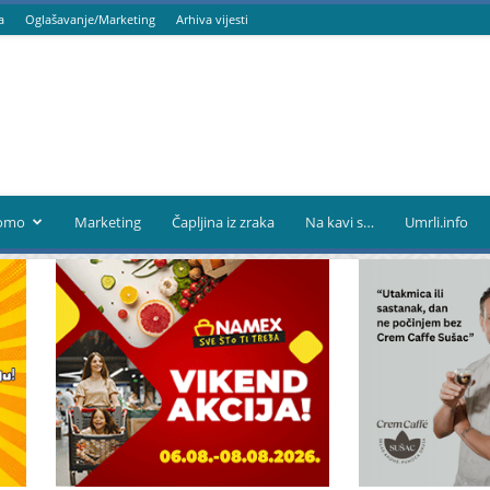
a
Oglašavanje/Marketing
Arhiva vijesti
omo
Marketing
Čapljina iz zraka
Na kavi s…
Umrli.info