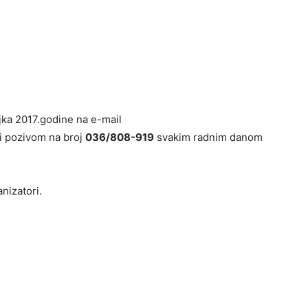
jka 2017.godine na e-mail
li pozivom na broj
036/808-919
svakim radnim danom
nizatori.