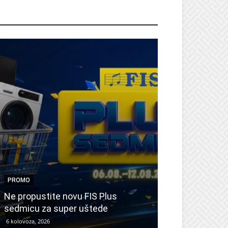
ROMO
PROMO
PROMO
Ne propustite novu FIS Plus
Sretna Osmica
sedmicu za super uštede
Međugorje – s
6 kolovoza, 2026
6 kolovoza, 2026