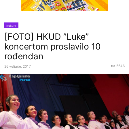
Kultura
[FOTO] HKUD ”Luke”
koncertom proslavilo 10
rođendan
5646
26 veljače, 2017