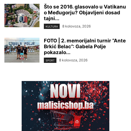
Što se 2016. glasovalo u Vatikanu
o Međugorju? Objavljeni dosad
tajni...
8 kolovoza, 2026
KULTURA
FOTO | 2. memorijalni turnir ”Ante
Brkić Belac”: Gabela Polje
pokazalo...
8 kolovoza, 2026
SPORT