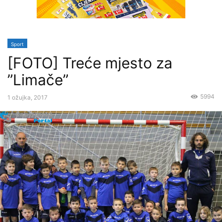
Sport
[FOTO] Treće mjesto za
”Limače”
5994
1 ožujka, 2017