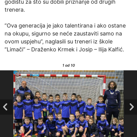
godištu za što su dobili priznanje od drugih
trenera.
”Ova generacija je jako talentirana i ako ostane
na okupu, sigurno se neće zaustaviti samo na
ovom uspjehu”, naglasili su treneri iz škole
”Limači” – Draženko Krmek i Josip – Ilija Kalfić.
1
od 10