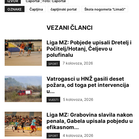
IZVOR
Čaportal ; Foto: Čaportal
OZNAKE
Čapljina
čapljinski portal
Škola nogometa ''Limači''
VEZANI ČLANCI
Liga MZ: Pobjede upisali Dretelj i
Počitelj/Hotanj, Čeljevo u
polufinalu
7 kolovoza, 2026
SPORT
Vatrogasci u HNŽ gasili deset
požara, od toga pet intervencija
u...
5 kolovoza, 2026
VIJESTI
Liga MZ: Grabovina slavila nakon
penala, Gabela upisala pobjedu u
efikasnom...
4 kolovoza, 2026
SPORT