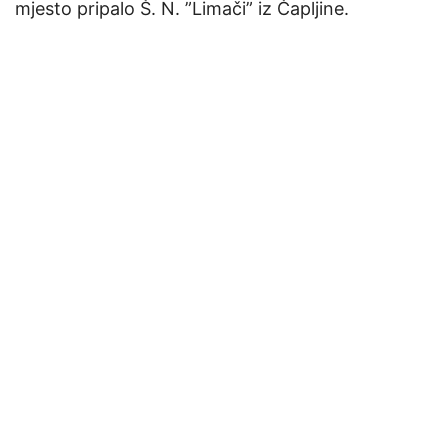
mjesto pripalo Š. N. ”Limači” iz Čapljine.