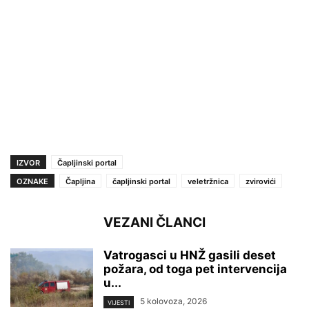
IZVOR
Čapljinski portal
OZNAKE
Čapljina
čapljinski portal
veletržnica
zvirovići
VEZANI ČLANCI
Vatrogasci u HNŽ gasili deset
požara, od toga pet intervencija
u...
5 kolovoza, 2026
VIJESTI