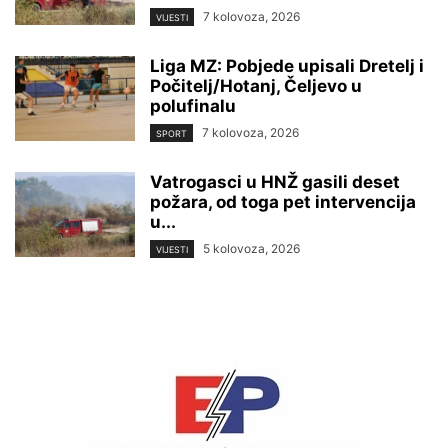
7 kolovoza, 2026
VIJESTI
Liga MZ: Pobjede upisali Dretelj i
Počitelj/Hotanj, Čeljevo u
polufinalu
7 kolovoza, 2026
SPORT
Vatrogasci u HNŽ gasili deset
požara, od toga pet intervencija
u...
5 kolovoza, 2026
VIJESTI