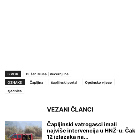
IZVOR
Dušan Musa | Vecernji.ba
OZNAKE
Čapljina
čapljinski portal
Općinsko vijeće
sjednica
VEZANI ČLANCI
Čapljinski vatrogasci imali
najviše intervencija u HNŽ-u: Čak
12 izlazaka na...