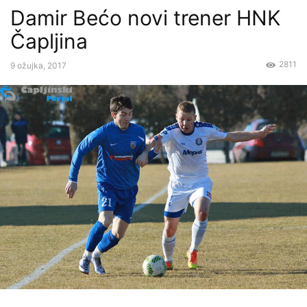
Damir Bećo novi trener HNK
Čapljina
2811
9 ožujka, 2017