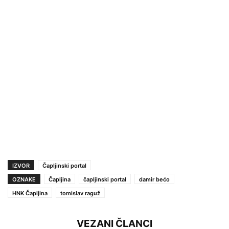
IZVOR
Čapljinski portal
OZNAKE
Čapljina
čapljinski portal
damir bećo
HNK Čapljina
tomislav raguž
VEZANI ČLANCI