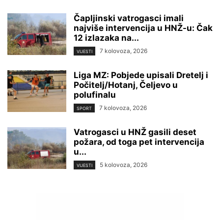
Čapljinski vatrogasci imali
najviše intervencija u HNŽ-u: Čak
12 izlazaka na...
7 kolovoza, 2026
VIJESTI
Liga MZ: Pobjede upisali Dretelj i
Počitelj/Hotanj, Čeljevo u
polufinalu
7 kolovoza, 2026
SPORT
Vatrogasci u HNŽ gasili deset
požara, od toga pet intervencija
u...
5 kolovoza, 2026
VIJESTI