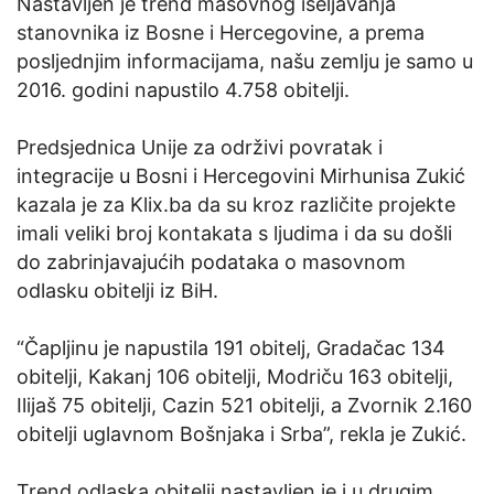
Nastavljen je trend masovnog iseljavanja
stanovnika iz Bosne i Hercegovine, a prema
posljednjim informacijama, našu zemlju je samo u
2016. godini napustilo 4.758 obitelji.
Predsjednica Unije za održivi povratak i
integracije u Bosni i Hercegovini Mirhunisa Zukić
kazala je za Klix.ba da su kroz različite projekte
imali veliki broj kontakata s ljudima i da su došli
do zabrinjavajućih podataka o masovnom
odlasku obitelji iz BiH.
“Čapljinu je napustila 191 obitelj, Gradačac 134
obitelji, Kakanj 106 obitelji, Modriču 163 obitelji,
Ilijaš 75 obitelji, Cazin 521 obitelji, a Zvornik 2.160
obitelji uglavnom Bošnjaka i Srba”, rekla je Zukić.
Trend odlaska obitelji nastavljen je i u drugim