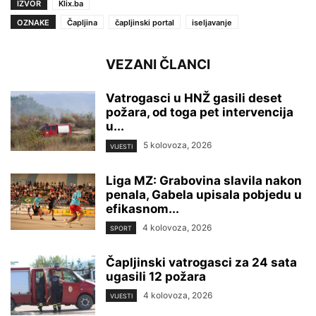
IZVOR
Klix.ba
OZNAKE
Čapljina
čapljinski portal
iseljavanje
VEZANI ČLANCI
Vatrogasci u HNŽ gasili deset
požara, od toga pet intervencija
u...
5 kolovoza, 2026
VIJESTI
Liga MZ: Grabovina slavila nakon
penala, Gabela upisala pobjedu u
efikasnom...
4 kolovoza, 2026
SPORT
Čapljinski vatrogasci za 24 sata
ugasili 12 požara
4 kolovoza, 2026
VIJESTI