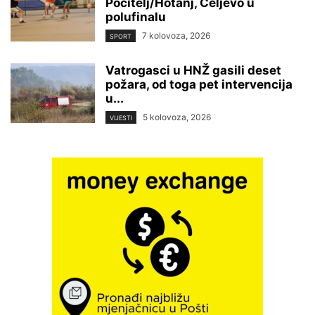
Počitelj/Hotanj, Čeljevo u
polufinalu
7 kolovoza, 2026
SPORT
Vatrogasci u HNŽ gasili deset
požara, od toga pet intervencija
u...
5 kolovoza, 2026
VIJESTI