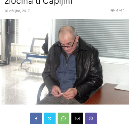
zločina u Čapljini
4744
10 ožujka, 2017