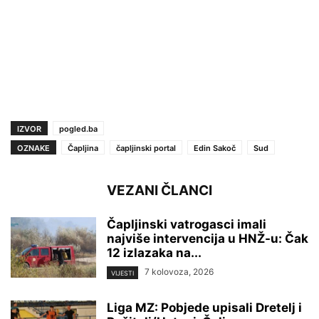
IZVOR
pogled.ba
OZNAKE
Čapljina
čapljinski portal
Edin Sakoč
Sud
VEZANI ČLANCI
Čapljinski vatrogasci imali
najviše intervencija u HNŽ-u: Čak
12 izlazaka na...
7 kolovoza, 2026
VIJESTI
Liga MZ: Pobjede upisali Dretelj i