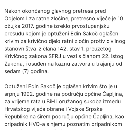
Nakon okončanog glavnog pretresa pred
Odjelom I za ratne zločine, pretresno vijeće je 10.
ožujka 2017. godine izreklo prvostupanjsku
presudu kojom je optuženi Edin Sakoč oglašen
krivim za krivično djelo ratni zločin protiv civilnog
stanovništva iz člana 142. stav 1. preuzetog
Krivičnog zakona SFRJ u vezi s članom 22. istog
Zakona, i osuđen na kaznu zatvora u trajanju od
sedam (7) godina.
Optuženi Edin Sakoč je oglašen krivim što je u
srpnju 1992. godine na području općine Čapljina,
za vrijeme rata u BiH i oružanog sukoba između
Hrvatskog vijeća obrane i Vojske Srpske
Republike na širem području općine Čapljina, kao
pripadnik HVO-a s njemu poznatim pripadnikom