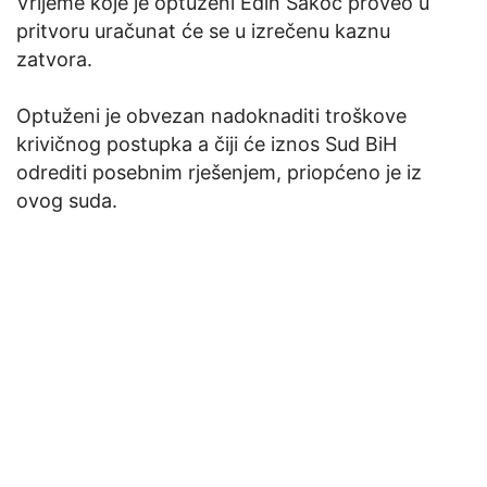
Vrijeme koje je optuženi Edin Sakoč proveo u
pritvoru uračunat će se u izrečenu kaznu
zatvora.
Optuženi je obvezan nadoknaditi troškove
krivičnog postupka a čiji će iznos Sud BiH
odrediti posebnim rješenjem, priopćeno je iz
ovog suda.