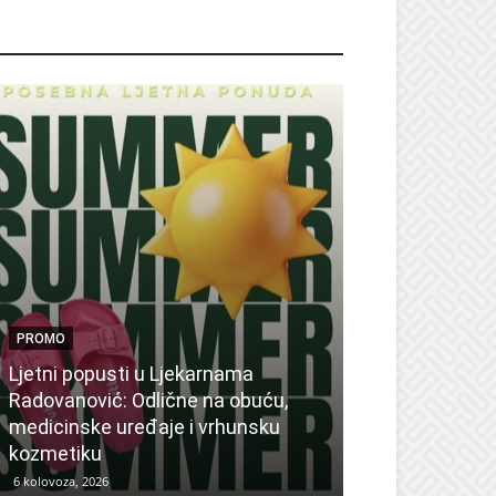
ROMO
PROMO
Ljetni popusti u Ljekarnama
PROMO
Radovanović: Odlične na obuću,
medicinske uređaje i vrhunsku
Ne propustite 
kozmetiku
sedmicu za su
6 kolovoza, 2026
6 kolovoza, 2026