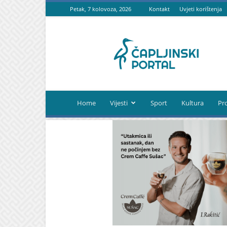
Petak, 7 kolovoza, 2026
Kontakt
Uvjeti korištenja
Čapljinski
portal
Home
Vijesti
Sport
Kultura
Pr