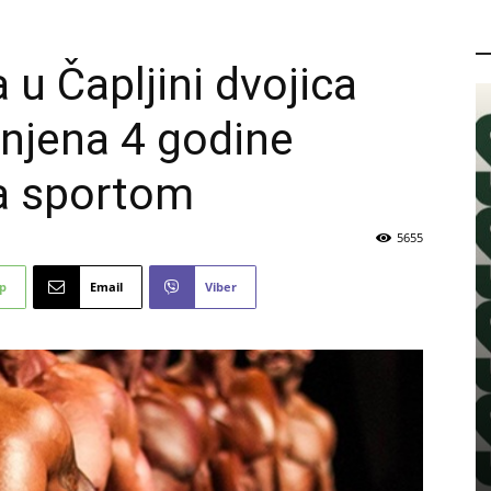
P
u Čapljini dvojica
njena 4 godine
ja sportom
5655
p
Email
Viber