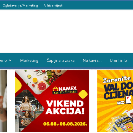
Oglašavanje/Marketing
Arhiva vijesti
omo
Marketing
Čapljina iz zraka
Na kavi s…
Umrli.info