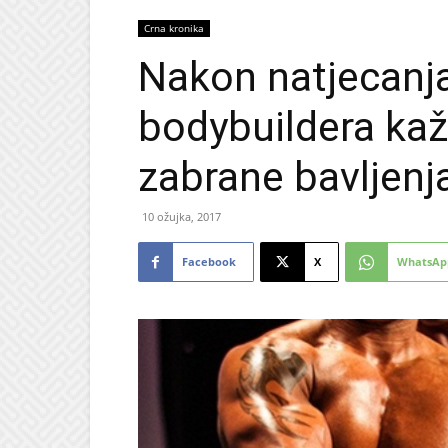
Crna kronika
Nakon natjecanja 
bodybuildera kaž
zabrane bavljen
10 ožujka, 2017
Facebook
X
WhatsAp