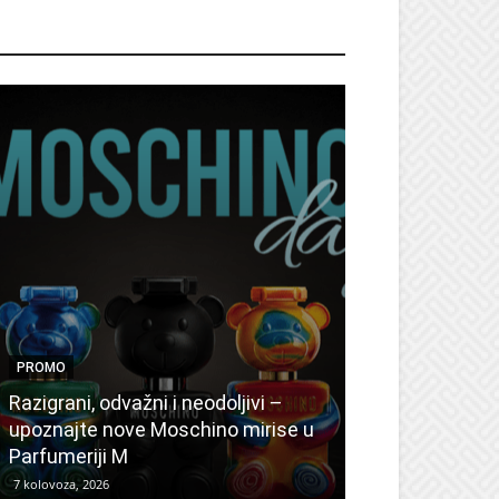
ROMO
PROMO
PROMO
Ljetni popusti
Razigrani, odvažni i neodoljivi –
Radovanović: 
upoznajte nove Moschino mirise u
medicinske ur
Parfumeriji M
kozmetiku
7 kolovoza, 2026
6 kolovoza, 2026