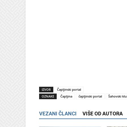
IZVOR
Čapljinski portal
OZNAKE
Čapljina
čapljinski portal
Šahovski klu
VEZANI ČLANCI
VIŠE OD AUTORA