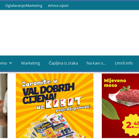
Oglašavanje/Marketing
Arhiva vijesti
omo
Marketing
Čapljina iz zraka
Na kavi s…
Umrli.info