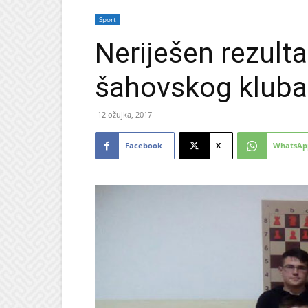
Sport
Neriješen rezult
šahovskog kluba 
12 ožujka, 2017
Facebook
X
WhatsAp