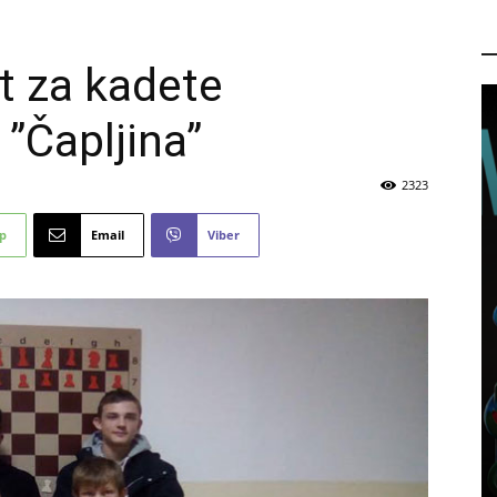
P
at za kadete
”Čapljina”
2323
p
Email
Viber