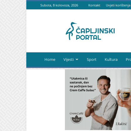
Subota, 8 kolovoza, 2026
Kontakt
Uvjeti korištenja
Čapljinski
portal
Home
Vijesti
Sport
Kultura
Pr