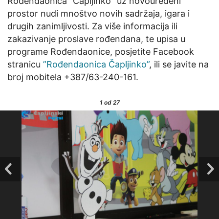
Rođendaonica ”Čapljinko” uz novouređeni
prostor nudi mnoštvo novih sadržaja, igara i
drugih zanimljivosti. Za više informacija ili
zakazivanje proslave rođendana, te upisa u
programe Rođendaonice, posjetite Facebook
stranicu
”Rođendaonica Čapljinko”
, ili se javite na
broj mobitela +387/63-240-161.
1
od 27