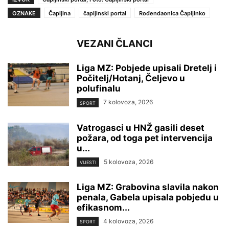
OZNAKE
Čapljina
čapljinski portal
Rođendaonica Čapljinko
VEZANI ČLANCI
Liga MZ: Pobjede upisali Dretelj i
Počitelj/Hotanj, Čeljevo u
polufinalu
7 kolovoza, 2026
SPORT
Vatrogasci u HNŽ gasili deset
požara, od toga pet intervencija
u...
5 kolovoza, 2026
VIJESTI
Liga MZ: Grabovina slavila nakon
penala, Gabela upisala pobjedu u
efikasnom...
4 kolovoza, 2026
SPORT