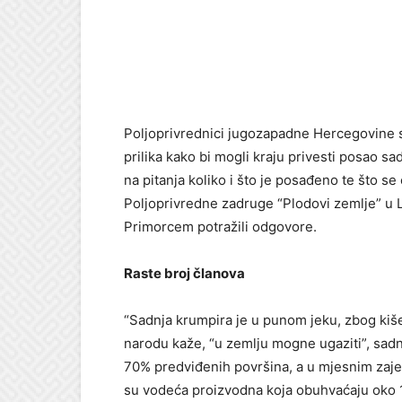
Poljoprivrednici jugozapadne Hercegovine 
prilika kako bi mogli kraju privesti posao sa
na pitanja koliko i što je posađeno te što s
Poljoprivredne zadruge “Plodovi zemlje” u
Primorcem potražili odgovore.
Raste broj članova
“Sadnja krumpira je u punom jeku, zbog kiše
narodu kaže, “u zemlju mogne ugaziti”, sadn
70% predviđenih površina, a u mjesnim zajed
su vodeća proizvodna koja obuhvaćaju oko 18