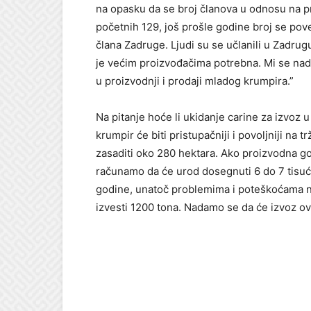
na opasku da se broj članova u odnosu na pr
početnih 129, još prošle godine broj se po
člana Zadruge. Ljudi su se učlanili u Zadrug
je većim proizvođačima potrebna. Mi se nadam
u proizvodnji i prodaji mladog krumpira.”
Na pitanje hoće li ukidanje carine za izvoz 
krumpir će biti pristupačniji i povoljniji na
zasaditi oko 280 hektara. Ako proizvodna go
računamo da će urod dosegnuti 6 do 7 tisuća
godine, unatoč problemima i poteškoćama na
izvesti 1200 tona. Nadamo se da će izvoz ove