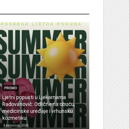
ROMO
PROMO
Ljetni popusti u Ljekarnama
PROMO
Radovanović: Odlične na obuću,
medicinske uređaje i vrhunsku
Ne propustite 
kozmetiku
sedmicu za su
6 kolovoza, 2026
6 kolovoza, 2026