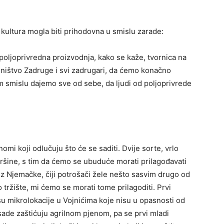
 kultura mogla biti prihodovna u smislu zarade:
oljoprivredna proizvodnja, kako se kaže, tvornica na
elništvo Zadruge i svi zadrugari, da ćemo konačno
om smislu dajemo sve od sebe, da ljudi od poljoprivrede
mi koji odlučuju što će se saditi. Dvije sorte, vrlo
vršine, s tim da ćemo se ubuduće morati prilagođavati
z Njemačke, čiji potrošači žele nešto sasvim drugo od
tržište, mi ćemo se morati tome prilagoditi. Prvi
su mikrolokacije u Vojnićima koje nisu u opasnosti od
sade zaštićuju agrilnom pjenom, pa se prvi mladi