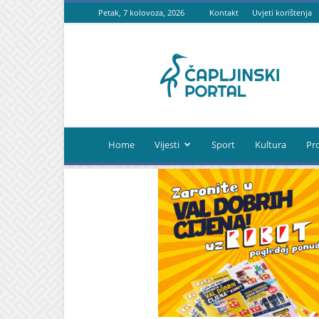
Petak, 7 kolovoza, 2026
Kontakt
Uvjeti korištenja
Čapljinski
portal
Home
Vijesti
Sport
Kultura
Pr