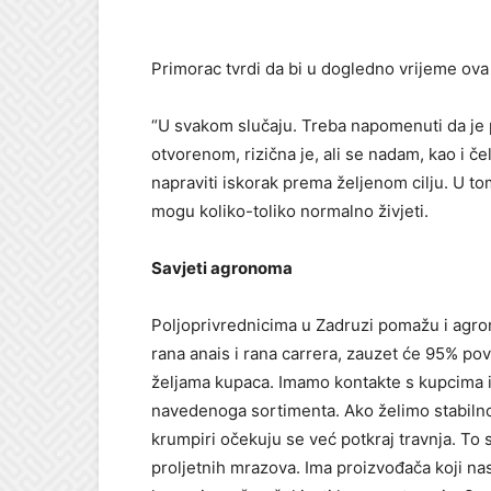
Primorac tvrdi da bi u dogledno vrijeme ova
“U svakom slučaju. Treba napomenuti da je p
otvorenom, rizična je, ali se nadam, kao i č
napraviti iskorak prema željenom cilju. U t
mogu koliko-toliko normalno živjeti.
Savjeti agronoma
Poljoprivrednicima u Zadruzi pomažu i agrono
rana anais i rana carrera, zauzet će 95% po
željama kupaca. Imamo kontakte s kupcima i
navedenoga sortimenta. Ako želimo stabilno 
krumpiri očekuju se već potkraj travnja. To 
proljetnih mrazova. Ima proizvođača koji na