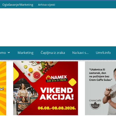
Oglašavanje/Marketing
Arhiva vijesti
omo
Marketing
Čapljina iz zraka
Na kavi s…
Umrli.info