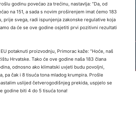
ošlu godinu povećao za trećinu, nastavlja: “Da, od
većao na 151, a sada s novim proširenjem imat ćemo 183
u, prije svega, radi ispunjenja zakonske regulative koja
o da će se ove godine osjetiti prvi pozitivni rezultati
u EU potaknuti proizvodnju, Primorac kaže: “Hoće, naš
 tržištu Hrvatske. Tako će ove godine naša 183 člana
dina, odnosno ako klimatski uvjeti budu povoljni,
, pa čak i 8 tisuća tona mladog krumpira. Prošle
stalim uslijed četverogodišnjeg prekida, uspjelo se
 godine biti 4 do 5 tisuća tona!