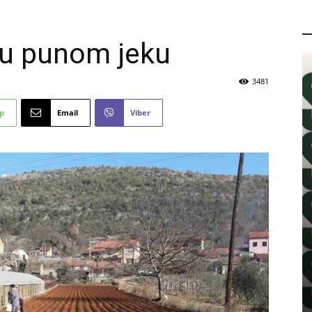
P
 u punom jeku
3481
p
Email
Viber