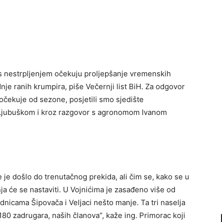
s nestrpljenjem očekuju proljepšanje vremenskih
dnje ranih krumpira, piše Večernji list BiH. Za odgovor
e očekuje od sezone, posjetili smo sjedište
 Ljubuškom i kroz razgovor s agronomom Ivanom
 je došlo do trenutačnog prekida, ali čim se, kako se u
ja će se nastaviti. U Vojnićima je zasađeno više od
nicama Šipovača i Veljaci nešto manje. Ta tri naselja
0 zadrugara, naših članova”, kaže ing. Primorac koji