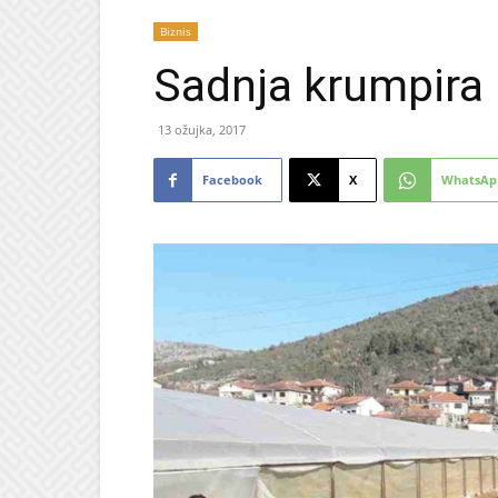
Biznis
Sadnja krumpira
13 ožujka, 2017
Facebook
X
WhatsAp