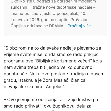
Ukoliko ste u potrazi za određenim modelom
sunčanih ili tražite nove dioptrijske naočale –
imamo odlične vijesti. U ponedjeljak, 10.
kolovoza 2026. godine u optici ProVizion
Čapljina održava se DRAMA...
Pročitaj više
“S obzirom na to da svake nedjelje pjevamo za
vrijeme svete mise, onda smo se rado priključili
programu ove “Biblijske korizmene večeri” koja
nam svima treba biti jedno veliko duhovno
nadahnuće. Neka ovo postane tradicija u našem
gradu, istaknula je Zora Maslać, članica
djevojačke skupine “Angelus”.
– Ovo je vrijeme odricanja, ali i zajedništva pa
smo rado prihvatili ovu župnikovu ideju za