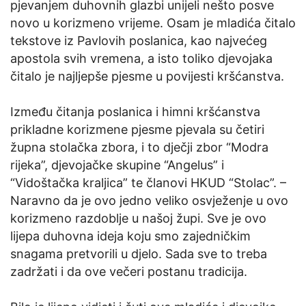
pjevanjem duhovnih glazbi unijeli nešto posve
novo u korizmeno vrijeme. Osam je mladića čitalo
tekstove iz Pavlovih poslanica, kao najvećeg
apostola svih vremena, a isto toliko djevojaka
čitalo je najljepše pjesme u povijesti kršćanstva.
Između čitanja poslanica i himni kršćanstva
prikladne korizmene pjesme pjevala su četiri
župna stolačka zbora, i to dječji zbor “Modra
rijeka”, djevojačke skupine “Angelus” i
“Vidoštačka kraljica” te članovi HKUD “Stolac”. –
Naravno da je ovo jedno veliko osvježenje u ovo
korizmeno razdoblje u našoj župi. Sve je ovo
lijepa duhovna ideja koju smo zajedničkim
snagama pretvorili u djelo. Sada sve to treba
zadržati i da ove večeri postanu tradicija.