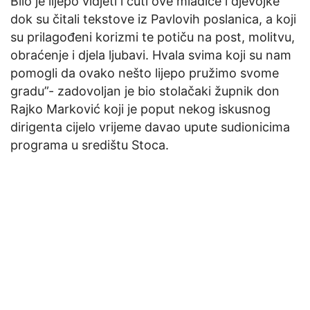
Bilo je lijepo vidjeti i čuti ove mladiće i djevojke
dok su čitali tekstove iz Pavlovih poslanica, a koji
su prilagođeni korizmi te potiču na post, molitvu,
obraćenje i djela ljubavi. Hvala svima koji su nam
pomogli da ovako nešto lijepo pružimo svome
gradu”- zadovoljan je bio stolačaki župnik don
Rajko Marković koji je poput nekog iskusnog
dirigenta cijelo vrijeme davao upute sudionicima
programa u središtu Stoca.