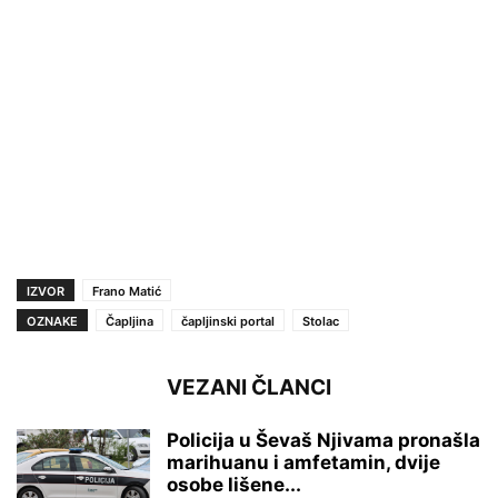
IZVOR
Frano Matić
OZNAKE
Čapljina
čapljinski portal
Stolac
VEZANI ČLANCI
Policija u Ševaš Njivama pronašla
marihuanu i amfetamin, dvije
osobe lišene...