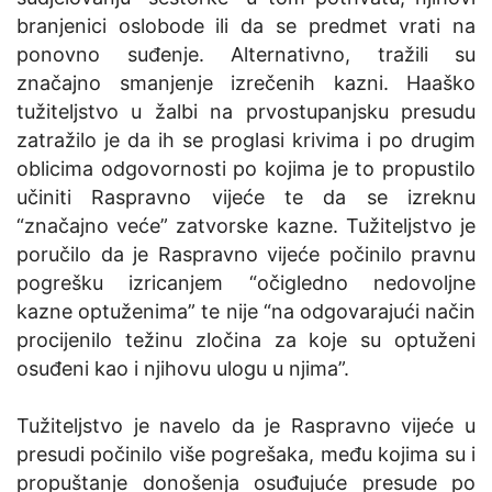
branjenici oslobode ili da se predmet vrati na
ponovno suđenje. Alternativno, tražili su
značajno smanjenje izrečenih kazni. Haaško
tužiteljstvo u žalbi na prvostupanjsku presudu
zatražilo je da ih se proglasi krivima i po drugim
oblicima odgovornosti po kojima je to propustilo
učiniti Raspravno vijeće te da se izreknu
“značajno veće” zatvorske kazne. Tužiteljstvo je
poručilo da je Raspravno vijeće počinilo pravnu
pogrešku izricanjem “očigledno nedovoljne
kazne optuženima” te nije “na odgovarajući način
procijenilo težinu zločina za koje su optuženi
osuđeni kao i njihovu ulogu u njima”.
Tužiteljstvo je navelo da je Raspravno vijeće u
presudi počinilo više pogrešaka, među kojima su i
propuštanje donošenja osuđujuće presude po