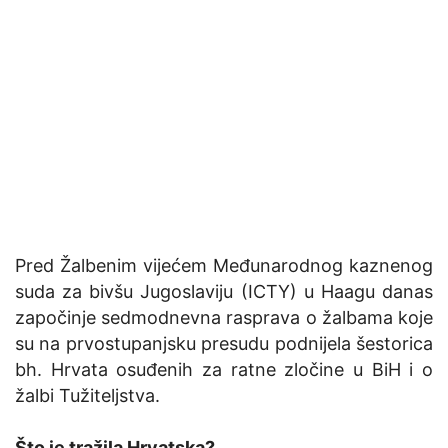
Pred Žalbenim vijećem Međunarodnog kaznenog
suda za bivšu Jugoslaviju (ICTY) u Haagu danas
započinje sedmodnevna rasprava o žalbama koje
su na prvostupanjsku presudu podnijela šestorica
bh. Hrvata osuđenih za ratne zločine u BiH i o
žalbi Tužiteljstva.
Što je tražila Hrvatska?