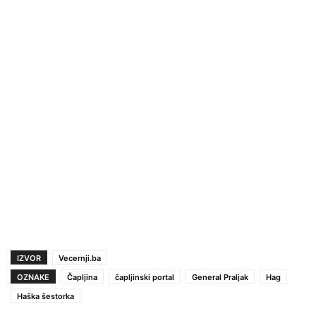
IZVOR
Vecernji.ba
OZNAKE
Čapljina
čapljinski portal
General Praljak
Hag
Haška šestorka