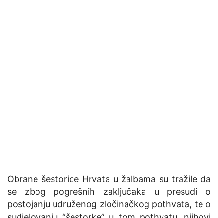
Obrane šestorice Hrvata u žalbama su tražile da
se zbog pogrešnih zaključaka u presudi o
postojanju udruženog zločinačkog pothvata, te o
sudjelovanju “šestorke” u tom pothvatu, njihovi