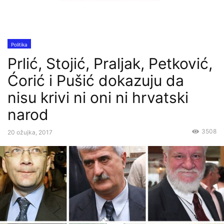
Politika
Prlić, Stojić, Praljak, Petković,
Ćorić i Pušić dokazuju da
nisu krivi ni oni ni hrvatski
narod
3508
20 ožujka, 2017