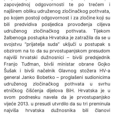
zapovjednoj odgovornosti te po trećem i
najširem obliku udruženog zločinačkog pothvata,
po kojem postoji odgovornost i za zločine koji su
bili predvidiva posljedica provođenja ciljeva
udruženog zločinačkog pothvata. Tijekom
žalbenoga postupka Hrvatska je zatražila da se u
svojstvu “prijatelja suda” uključi u postupak s
obzirom na to da su prvostupanjskom presudom
najviši hrvatski dužnosnici – bivši predsjednik
Franjo Tuđman, bivši ministar obrane Gojko
Šušak i bivši načelnik Glavnog stožera HV-a
general Janko Bobetko – proglašeni sudionicima
udruženog zločinačkog pothvata u svrhu
etničkog čišćenja dijelova BiH. Hrvatska je u
svom podnesku navela da je prvostupanjsko
vijeće 2013. u presudi utvrdilo da su tri preminula
najviša hrvatska dužnosnika bili članovi