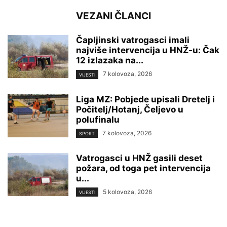
VEZANI ČLANCI
Čapljinski vatrogasci imali
najviše intervencija u HNŽ-u: Čak
12 izlazaka na...
7 kolovoza, 2026
VIJESTI
Liga MZ: Pobjede upisali Dretelj i
Počitelj/Hotanj, Čeljevo u
polufinalu
7 kolovoza, 2026
SPORT
Vatrogasci u HNŽ gasili deset
požara, od toga pet intervencija
u...
5 kolovoza, 2026
VIJESTI