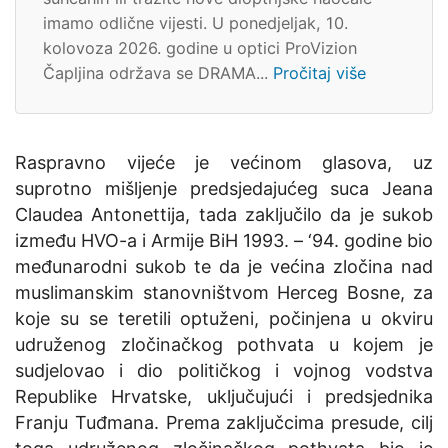
imamo odlične vijesti. U ponedjeljak, 10.
kolovoza 2026. godine u optici ProVizion
Čapljina održava se DRAMA...
Pročitaj više
Raspravno vijeće je većinom glasova, uz
suprotno mišljenje predsjedajućeg suca Jeana
Claudea Antonettija, tada zaključilo da je sukob
između HVO-a i Armije BiH 1993. – ‘94. godine bio
međunarodni sukob te da je većina zločina nad
muslimanskim stanovništvom Herceg Bosne, za
koje su se teretili optuženi, počinjena u okviru
udruženog zločinačkog pothvata u kojem je
sudjelovao i dio političkog i vojnog vodstva
Republike Hrvatske, uključujući i predsjednika
Franju Tuđmana. Prema zaključcima presude, cilj