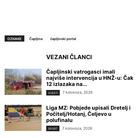
OZNAKE
Čapljina
čapljinski portal
VEZANI ČLANCI
Čapljinski vatrogasci imali
najviše intervencija u HNŽ-u: Čak
12 izlazaka na...
7 kolovoza, 2026
VIJESTI
Liga MZ: Pobjede upisali Dretelj i
Počitelj/Hotanj, Čeljevo u
polufinalu
7 kolovoza, 2026
SPORT