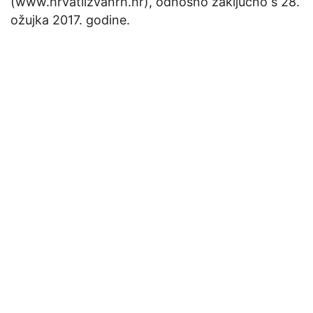
(www.hrvatiizvanrh.hr), odnosno zaključno s 28.
ožujka 2017. godine.