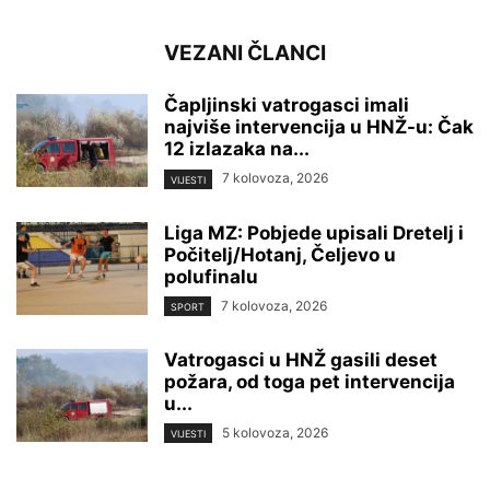
VEZANI ČLANCI
Čapljinski vatrogasci imali
najviše intervencija u HNŽ-u: Čak
12 izlazaka na...
7 kolovoza, 2026
VIJESTI
Liga MZ: Pobjede upisali Dretelj i
Počitelj/Hotanj, Čeljevo u
polufinalu
7 kolovoza, 2026
SPORT
Vatrogasci u HNŽ gasili deset
požara, od toga pet intervencija
u...
5 kolovoza, 2026
VIJESTI