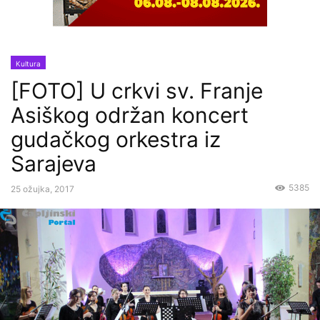
Kultura
[FOTO] U crkvi sv. Franje
Asiškog održan koncert
gudačkog orkestra iz
Sarajeva
5385
25 ožujka, 2017