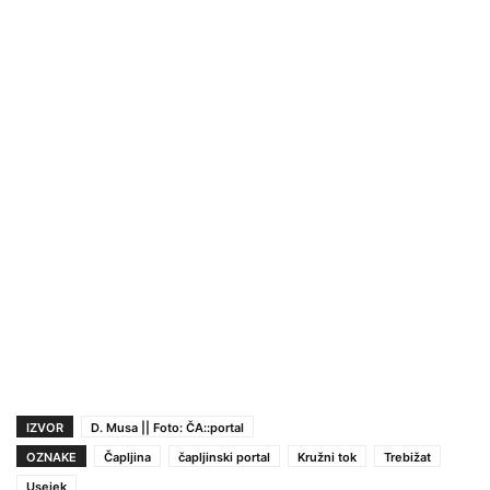
IZVOR
D. Musa || Foto: ČA::portal
OZNAKE
Čapljina
čapljinski portal
Kružni tok
Trebižat
Usejek