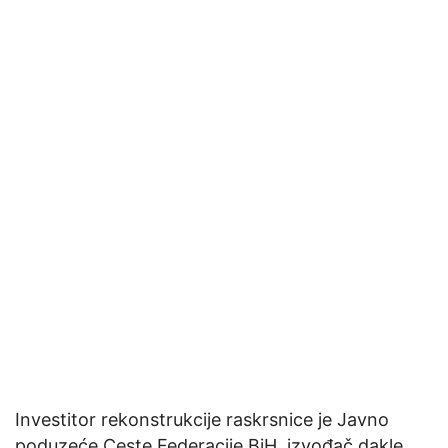
Investitor rekonstrukcije raskrsnice je Javno
poduzeće Ceste Federacije BiH, izvođač dakle,