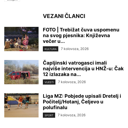
VEZANI ČLANCI
FOTO | Trebižat čuva uspomenu
na svog pjesnika: Književna
večer u...
7 kolovoza, 2026
KULTURA
Čapljinski vatrogasci imali
najviše intervencija u HNŽ-u: Čak
12 izlazaka na...
7 kolovoza, 2026
VIJESTI
Liga MZ: Pobjede upisali Dretelj i
Počitelj/Hotanj, Čeljevo u
polufinalu
7 kolovoza, 2026
SPORT