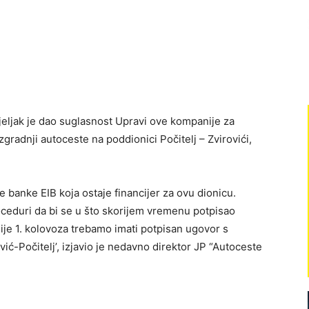
eljak je dao suglasnost Upravi ove kompanije za
gradnji autoceste na poddionici Počitelj – Zvirovići,
e banke EIB koja ostaje financijer za ovu dionicu.
ceduri da bi se u što skorijem vremenu potpisao
nije 1. kolovoza trebamo imati potpisan ugovor s
ć-Počitelj’, izjavio je nedavno direktor JP “Autoceste