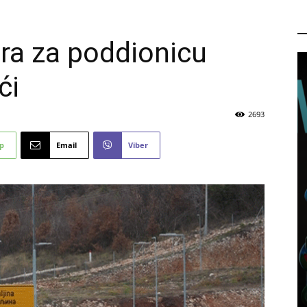
P
ra za poddionicu
ći
2693
p
Email
Viber