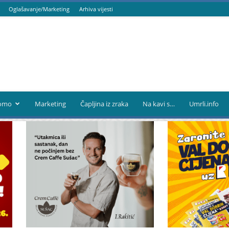
Oglašavanje/Marketing
Arhiva vijesti
omo
Marketing
Čapljina iz zraka
Na kavi s…
Umrli.info