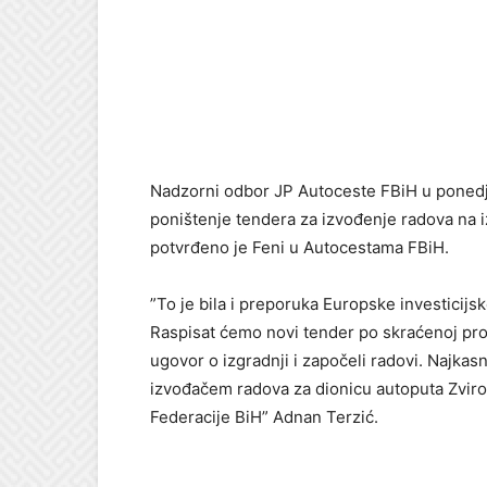
Nadzorni odbor JP Autoceste FBiH u ponedj
poništenje tendera za izvođenje radova na iz
potvrđeno je Feni u Autocestama FBiH.
”To je bila i preporuka Europske investicijsk
Raspisat ćemo novi tender po skraćenoj pro
ugovor o izgradnji i započeli radovi. Najkas
izvođačem radova za dionicu autoputa Zvirovi
Federacije BiH” Adnan Terzić.