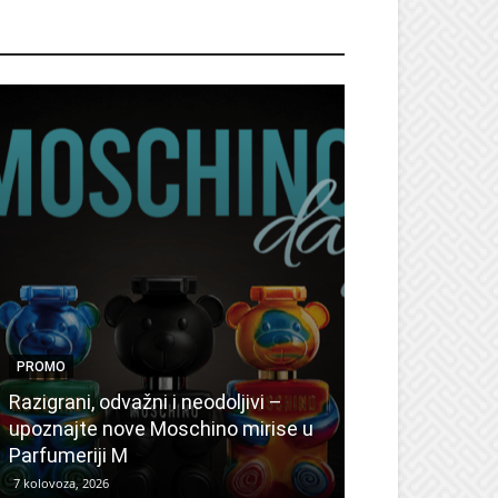
ROMO
PROMO
PROMO
Ljetni popusti
Razigrani, odvažni i neodoljivi –
Radovanović: 
upoznajte nove Moschino mirise u
medicinske ur
Parfumeriji M
kozmetiku
7 kolovoza, 2026
6 kolovoza, 2026