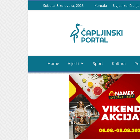
Subota, 8 kolovoza, 2026
Kontakt
Uvjeti korištenja
Čapljinski
portal
Home
Vijesti
Sport
Kultura
Pr