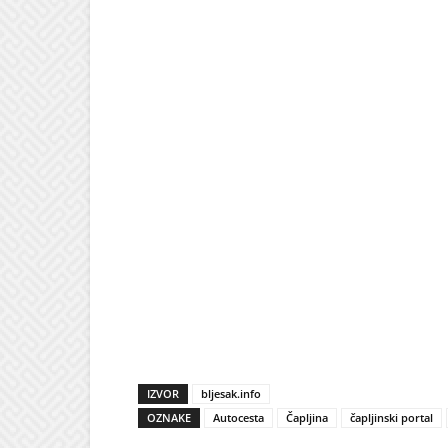
IZVOR
bljesak.info
OZNAKE
Autocesta
Čapljina
čapljinski portal