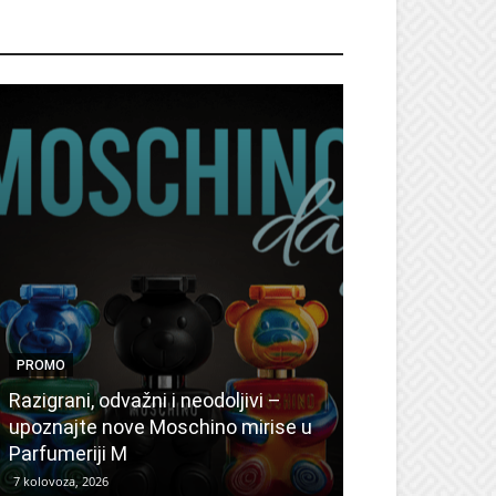
ROMO
PROMO
PROMO
Ljetni popusti
Razigrani, odvažni i neodoljivi –
Radovanović: 
upoznajte nove Moschino mirise u
medicinske ur
Parfumeriji M
kozmetiku
7 kolovoza, 2026
6 kolovoza, 2026