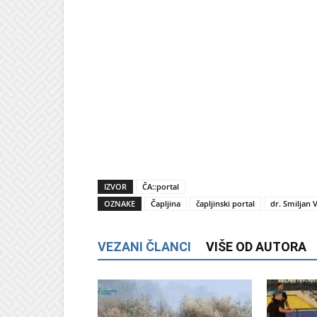
IZVOR
ČA::portal
OZNAKE
Čapljina
čapljinski portal
dr. Smiljan V
VEZANI ČLANCI
VIŠE OD AUTORA