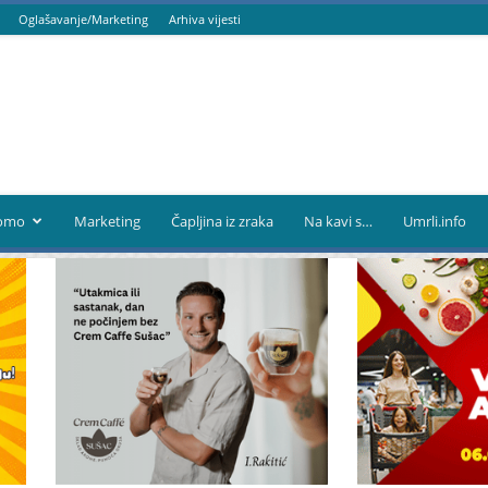
Oglašavanje/Marketing
Arhiva vijesti
omo
Marketing
Čapljina iz zraka
Na kavi s…
Umrli.info