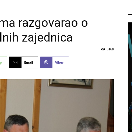
P
ima razgovarao o
nih zajednica
3168
p
Email
Viber