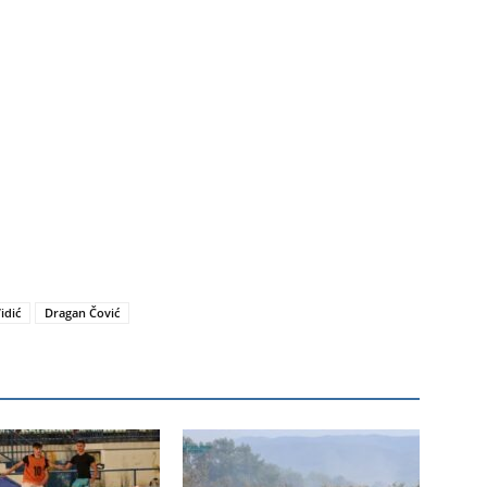
idić
Dragan Čović