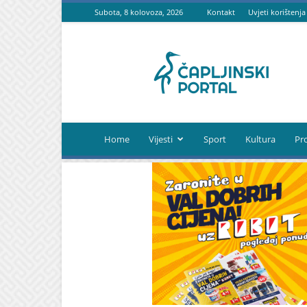
Subota, 8 kolovoza, 2026
Kontakt
Uvjeti korištenja
Čapljinski
portal
Home
Vijesti
Sport
Kultura
Pr