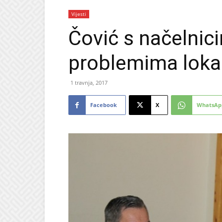
Vijesti
Čović s načelnic
problemima lokal
1 travnja, 2017
Facebook
X
WhatsAp