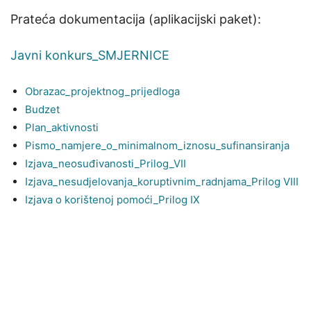
Prateća dokumentacija (aplikacijski paket):
Javni konkurs_SMJERNICE
Obrazac_projektnog_prijedloga
Budzet
Plan_aktivnosti
Pismo_namjere_o_minimalnom_iznosu_sufinansiranja
Izjava_neosuđivanosti_Prilog_VII
Izjava_nesudjelovanja_koruptivnim_radnjama_Prilog VIII
Izjava o korištenoj pomoći_Prilog IX