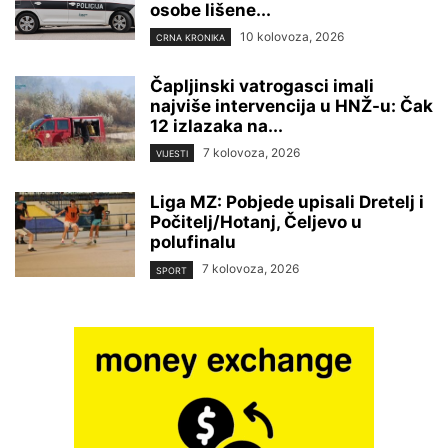
osobe lišene...
10 kolovoza, 2026
CRNA KRONIKA
Čapljinski vatrogasci imali
najviše intervencija u HNŽ-u: Čak
12 izlazaka na...
7 kolovoza, 2026
VIJESTI
Liga MZ: Pobjede upisali Dretelj i
Počitelj/Hotanj, Čeljevo u
polufinalu
7 kolovoza, 2026
SPORT