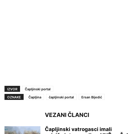
IZVOR
Čapljinski portal
OZNAKE
Čapljina
čapljinski portal
Ersan Bijedić
VEZANI ČLANCI
Čapljinski vatrogasci imali