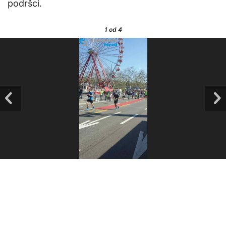
podršci.
1
od 4