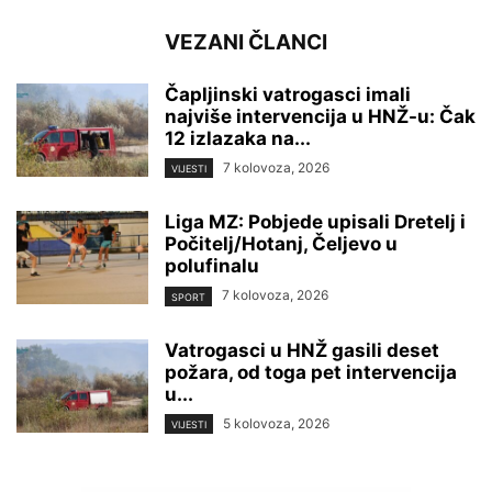
VEZANI ČLANCI
Čapljinski vatrogasci imali
najviše intervencija u HNŽ-u: Čak
12 izlazaka na...
7 kolovoza, 2026
VIJESTI
Liga MZ: Pobjede upisali Dretelj i
Počitelj/Hotanj, Čeljevo u
polufinalu
7 kolovoza, 2026
SPORT
Vatrogasci u HNŽ gasili deset
požara, od toga pet intervencija
u...
5 kolovoza, 2026
VIJESTI