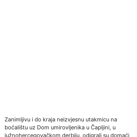
Zanimljivu i do kraja neizvjesnu utakmicu na
boćalištu uz Dom umirovljenika u Čapljini, u
južnohercegovačkom derbiju, odigrali su domaći