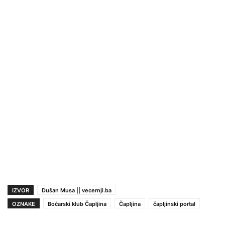
IZVOR
Dušan Musa || vecernji.ba
OZNAKE
Boćarski klub Čapljina
Čapljina
čapljinski portal