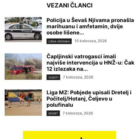
VEZANI ČLANCI
Policija u Ševaš Njivama pronašla
marihuanu i amfetamin, dvije
osobe lišene...
10 kolovoza, 2026
CRNA KRONIKA
Čapljinski vatrogasci imali
najviše intervencija u HNŽ-u: Čak
12 izlazaka na...
7 kolovoza, 2026
VIJESTI
Liga MZ: Pobjede upisali Dretelj i
Počitelj/Hotanj, Čeljevo u
polufinalu
7 kolovoza, 2026
SPORT