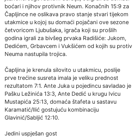
boćari i njihov protivnik Neum. Konačnih 15:9 za
Čapljince ne oslikava pravo stanje stvari tijekom
utakmice u kojoj su domaći pojačani ove sezone
četvoricom Ljubušaka, igrača koji su prošlih
godina igrali za bivšeg prvaka Radišiće: Jukom,
Dedićem, Grbavcem i Vukšićem od kojih su protiv
Neuma nastupila trojica.
Čapljina je krenula silovito u utakmicu, poslije
prve trećine susreta imala je veliku prednost
rezultatom 7:1. Ante Juka u pojedincu savladao je
Pašku Ležinića 13:3, Ante Dedić u krugu Ivicu
Mustapića 25:13, domaća štafeta u sastavu
Karamatić/Ilić gostujuću kombinaciju
Glavinić/Sabljić 12:10.
Jedini uspješan gost