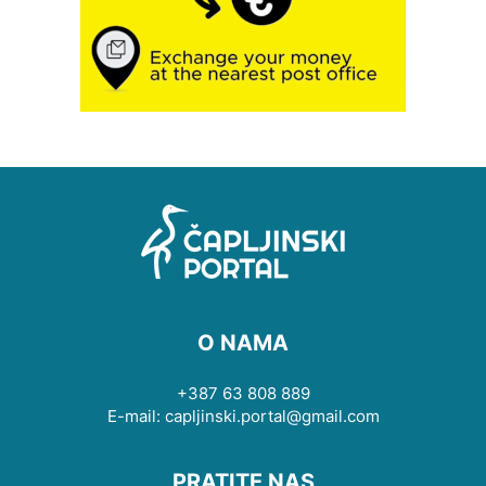
O NAMA
+387 63 808 889
E-mail: capljinski.portal@gmail.com
PRATITE NAS