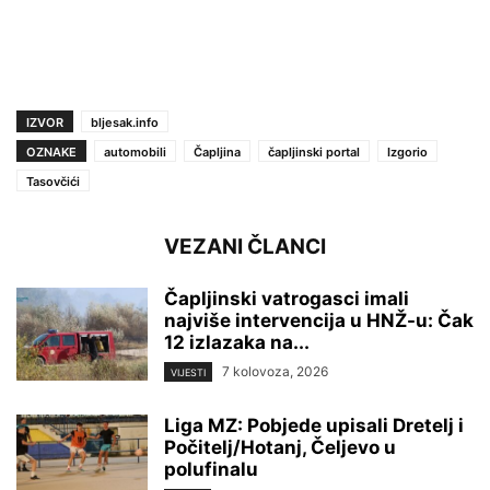
IZVOR
bljesak.info
OZNAKE
automobili
Čapljina
čapljinski portal
Izgorio
Tasovčići
VEZANI ČLANCI
Čapljinski vatrogasci imali
najviše intervencija u HNŽ-u: Čak
12 izlazaka na...
7 kolovoza, 2026
VIJESTI
Liga MZ: Pobjede upisali Dretelj i
Počitelj/Hotanj, Čeljevo u
polufinalu