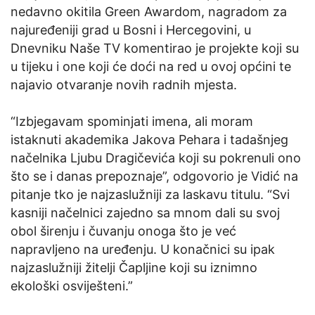
nedavno okitila Green Awardom, nagradom za
najuređeniji grad u Bosni i Hercegovini, u
Dnevniku Naše TV komentirao je projekte koji su
u tijeku i one koji će doći na red u ovoj općini te
najavio otvaranje novih radnih mjesta.
“Izbjegavam spominjati imena, ali moram
istaknuti akademika Jakova Pehara i tadašnjeg
načelnika Ljubu Dragičevića koji su pokrenuli ono
što se i danas prepoznaje”, odgovorio je Vidić na
pitanje tko je najzaslužniji za laskavu titulu. “Svi
kasniji načelnici zajedno sa mnom dali su svoj
obol širenju i čuvanju onoga što je već
napravljeno na uređenju. U konačnici su ipak
najzaslužniji žitelji Čapljine koji su iznimno
ekološki osviješteni.”