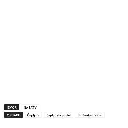
IZVOR
NASATV
OZNAKE
Čapljina
čapljinski portal
dr. Smiljan Vidić