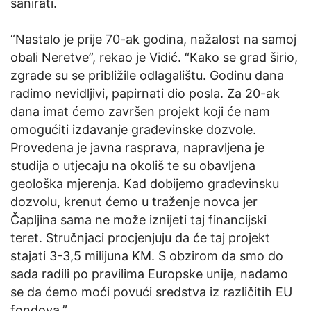
sanirati.
“Nastalo je prije 70-ak godina, nažalost na samoj
obali Neretve”, rekao je Vidić. “Kako se grad širio,
zgrade su se približile odlagalištu. Godinu dana
radimo nevidljivi, papirnati dio posla. Za 20-ak
dana imat ćemo završen projekt koji će nam
omogućiti izdavanje građevinske dozvole.
Provedena je javna rasprava, napravljena je
studija o utjecaju na okoliš te su obavljena
geološka mjerenja. Kad dobijemo građevinsku
dozvolu, krenut ćemo u traženje novca jer
Čapljina sama ne može iznijeti taj financijski
teret. Stručnjaci procjenjuju da će taj projekt
stajati 3-3,5 milijuna KM. S obzirom da smo do
sada radili po pravilima Europske unije, nadamo
se da ćemo moći povući sredstva iz različitih EU
fondova.”