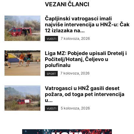
VEZANI ČLANCI
Čapljinski vatrogasci imali
najviše intervencija u HNŽ-u: Čak
12 izlazaka na...
7 kolovoza, 2026
VIJESTI
Liga MZ: Pobjede upisali Dretelj i
Počitelj/Hotanj, Čeljevo u
polufinalu
7 kolovoza, 2026
SPORT
Vatrogasci u HNŽ gasili deset
požara, od toga pet intervencija
u...
5 kolovoza, 2026
VIJESTI