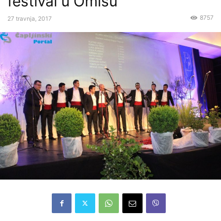
festival u Omišu
8757
27 travnja, 2017