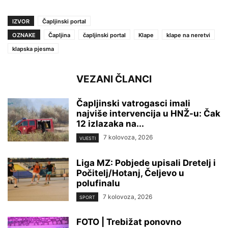
IZVOR
Čapljinski portal
OZNAKE
Čapljina
čapljinski portal
Klape
klape na neretvi
klapska pjesma
VEZANI ČLANCI
Čapljinski vatrogasci imali
najviše intervencija u HNŽ-u: Čak
12 izlazaka na...
7 kolovoza, 2026
VIJESTI
Liga MZ: Pobjede upisali Dretelj i
Počitelj/Hotanj, Čeljevo u
polufinalu
7 kolovoza, 2026
SPORT
FOTO | Trebižat ponovno